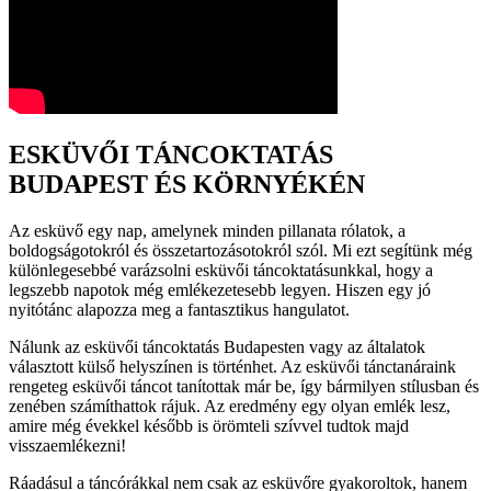
ESKÜVŐI TÁNCOKTATÁS
BUDAPEST ÉS KÖRNYÉKÉN
Az esküvő egy nap, amelynek minden pillanata rólatok, a
boldogságotokról és összetartozásotokról szól. Mi ezt segítünk még
különlegesebbé varázsolni esküvői táncoktatásunkkal, hogy a
legszebb napotok még emlékezetesebb legyen. Hiszen egy jó
nyitótánc alapozza meg a fantasztikus hangulatot.
Nálunk az esküvői táncoktatás Budapesten vagy az általatok
választott külső helyszínen is történhet. Az esküvői tánctanáraink
rengeteg esküvői táncot tanítottak már be, így bármilyen stílusban és
zenében számíthattok rájuk. Az eredmény egy olyan emlék lesz,
amire még évekkel később is örömteli szívvel tudtok majd
visszaemlékezni!
Ráadásul a táncórákkal nem csak az esküvőre gyakoroltok, hanem