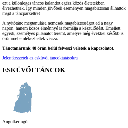
ezt a különleges táncos kalandot egész közös életetekben
élvezhetitek. Így minden jövőbeli eseményen magabiztosan állhattok
majd a táncparkettre!
A nyitótánc megtanulása nemcsak magabiztosságot ad a nagy
napon, hanem közös élménnyé is formálja a készülődést. Emellett
egyedi, személyes pillanatot teremt, amelyre még évekkel később is
örömmel emlékezhettek vissza.
Tánctanárunk 48 órán belül felveszi veletek a kapcsolatot.
Jelentkezzetek az esküvői táncoktatásokra
ESKÜVŐI TÁNCOK
Angolkeringő