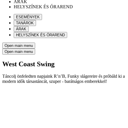
ÁRAK
HELYSZÍNEK ÉS ÓRAREND
ESEMÉNYEK
TANÁROK
ÁRAK
HELYSZÍNEK ÉS ÓRAREND
Open main menu
Open main menu
West Coast Swing
Táncolj önfeledten napjaink R’n’B, Funky slágereire és próbáld ki a
modern idők társastáncát, szuper - barátságos emberekkel!