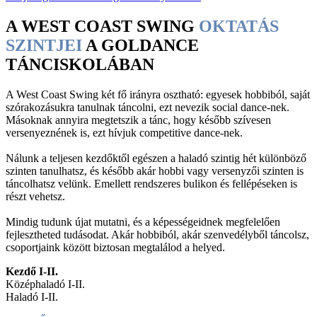
A WEST COAST SWING
OKTATÁS
SZINTJEI
A GOLDANCE
TÁNCISKOLÁBAN
A West Coast Swing két fő irányra osztható: egyesek hobbiból, saját
szórakozásukra tanulnak táncolni, ezt nevezik social dance-nek.
Másoknak annyira megtetszik a tánc, hogy később szívesen
versenyeznének is, ezt hívjuk competitive dance-nek.
Nálunk a teljesen kezdőktől egészen a haladó szintig hét különböző
szinten tanulhatsz, és később akár hobbi vagy versenyzői szinten is
táncolhatsz velünk. Emellett rendszeres bulikon és fellépéseken is
részt vehetsz.
Mindig tudunk újat mutatni, és a képességeidnek megfelelően
fejlesztheted tudásodat. Akár hobbiból, akár szenvedélyből táncolsz,
csoportjaink között biztosan megtalálod a helyed.
Kezdő I-II.
Középhaladó I-II.
Haladó I-II.