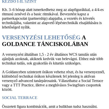
KEZDŐ I-II. SZINT
Kb. 3–6 hónap alatt ismerkedhetsz meg az alapfigurákkal, a 4/4-es
ritmusú zenével és a basic ritmikával. Bevezetést kapsz a
partnerkapcsolat (partnership) alapjaiba, a vezetés és követés
technikájába, valamint az alapvető lépéstechnikák elsajátítására is
lehetőséged nyílik.
VERSENYZÉSI LEHETŐSÉG
A
GOLDANCE TÁNCISKOLÁBAN
A versenyzést általában 1,5 - 2 év általános WCS tanulás után
ajánljuk azoknak, akiknek kedvük van belevágni. Ehhez már több
technikai tudás, sok gyakorlás és kitartás szükséges.
A Goldanceben szintezett órákon vehetsz részt, és ha versenyeznél,
különböző technikai órákon készítenek fel jelenleg is aktívan
versenyző advanced tanárpárosaink. Választhatsz a Social Terrace
vagy a TTT Practice, illetve a meghívásos SwingStars csoportok
között.
SOCIAL TERRACE
Összetett figura kombinációk, amit a bulikban tudsz használni.