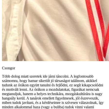
Csongor
Több dolog miatt szeretek ide járni táncolni. A legfontosabb
számomra, hogy hamar sikerült jó társaságot találnom, akikkel
tudunk az órákon együtt tanulni és fejlődni, ez segít kikapcsolódni
és motivált lenni. Az órákon a mozdulatokat, figurákat nemcsak
megtanuljuk, hanem a helyes technikára, mozgáskultúrára is nagy
hangsúly kerül. A tanárok emellett figyelmesek, jól észreveszik,
miben tudok javítani, és a kérdéseimre is szívesen válaszolnak, így
minden alkalommal haza (vagy a buliba) tudok vinni valami