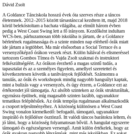
Dávid Zsolt
A Goldance Tánciskola hosszú évek óta szerves része a táncos
életemnek. 2012–2015 között társastánccal kezdtem itt, majd 2018
körül belekóstoltam a bachata világába, az elmúlt három évben
pedig a West Coast Swing lett a fő irányom. Kezdőként indultam
WCS-ben, párhuzamosan több iskolába is jártam, de a Goldance
bérletének rugalmassága és a szinte minden nap elérhető órák miatt
ide jártam a legtöbbet. Ma már elsősorban a Social Terrace és a
versenyzőképző órákon veszek részt. Külön hálával és elismeréssel
tartozom Gombos Tímea és Vajda Zsolt szakmai és instruktori
felkészültségéért. Az órákon érezhető a magas szintű tudás, a
tapasztalat és az a személyes figyelem, amellyel szeretettel és
következetesen követik a tanítványok fejlődését. Számomra a
tanulás, az órák és workshopok mindig nagyobb hangsúlyt kaptak,
mint a bulizás vagy a versenyzés, és úgy érzem, a Goldance ezt az
értékrendet jól támogatja. Az alsóbb szinteken az órák strukturáltak,
egymásra épülnek, míg magasabb szinten lazább, ugyanakkor
tematikus felépítésűek. Az órák tempója rugalmasan alkalmazkodik
a csoport teljesítményéhez. A közösség különösen a West Coast
Swing vonalon kiemelkedő: befogadó, támogató, ugyanakkor
inspiráló és fejlődésre ösztönző. Itt valódi táncos barátokra leltem, és
jó látni, hogy a közösség folyamatosan bővül. A hangulat egyszerre
támogató és egészségesen versengő. Amit külön értékelek, hogy az
órák gyakran nagyobb létszámúak, mint más iskolákban. Ez sokat