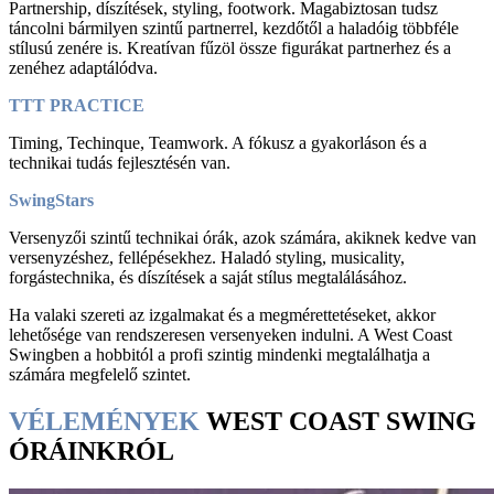
Partnership, díszítések, styling, footwork. Magabiztosan tudsz
táncolni bármilyen szintű partnerrel, kezdőtől a haladóig többféle
stílusú zenére is. Kreatívan fűzöl össze figurákat partnerhez és a
zenéhez adaptálódva.
TTT PRACTICE
Timing, Techinque, Teamwork. A fókusz a gyakorláson és a
technikai tudás fejlesztésén van.
SwingStars
Versenyzői szintű technikai órák, azok számára, akiknek kedve van
versenyzéshez, fellépésekhez. Haladó styling, musicality,
forgástechnika, és díszítések a saját stílus megtalálásához.
Ha valaki szereti az izgalmakat és a megmérettetéseket, akkor
lehetősége van rendszeresen versenyeken indulni. A West Coast
Swingben a hobbitól a profi szintig mindenki megtalálhatja a
számára megfelelő szintet.
VÉLEMÉNYEK
WEST COAST SWING
ÓRÁINKRÓL