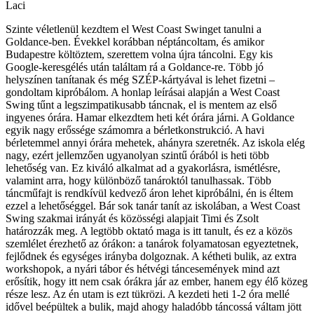
Laci
Szinte véletlenül kezdtem el West Coast Swinget tanulni a
Goldance-ben. Évekkel korábban néptáncoltam, és amikor
Budapestre költöztem, szerettem volna újra táncolni. Egy kis
Google-keresgélés után találtam rá a Goldance-re. Több jó
helyszínen tanítanak és még SZÉP-kártyával is lehet fizetni –
gondoltam kipróbálom. A honlap leírásai alapján a West Coast
Swing tűnt a legszimpatikusabb táncnak, el is mentem az első
ingyenes órára. Hamar elkezdtem heti két órára járni. A Goldance
egyik nagy erőssége számomra a bérletkonstrukció. A havi
bérletemmel annyi órára mehetek, ahányra szeretnék. Az iskola elég
nagy, ezért jellemzően ugyanolyan szintű órából is heti több
lehetőség van. Ez kiváló alkalmat ad a gyakorlásra, ismétlésre,
valamint arra, hogy különböző tanároktól tanulhassak. Több
táncműfajt is rendkívül kedvező áron lehet kipróbálni, én is éltem
ezzel a lehetőséggel. Bár sok tanár tanít az iskolában, a West Coast
Swing szakmai irányát és közösségi alapjait Timi és Zsolt
határozzák meg. A legtöbb oktató maga is itt tanult, és ez a közös
szemlélet érezhető az órákon: a tanárok folyamatosan egyeztetnek,
fejlődnek és egységes irányba dolgoznak. A kétheti bulik, az extra
workshopok, a nyári tábor és hétvégi táncesemények mind azt
erősítik, hogy itt nem csak órákra jár az ember, hanem egy élő közeg
része lesz. Az én utam is ezt tükrözi. A kezdeti heti 1-2 óra mellé
idővel beépültek a bulik, majd ahogy haladóbb táncossá váltam jött