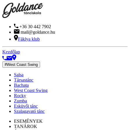
+36 30 442 7902
mail@goldance.hu
Fáklya klub
Kezdőlap
#West Coast Swing
Salsa
Társastánc
Bachata
West Coast Swing
Rocky
Zumba
Esküvői tánc
Szalagavató tánc
ESEMÉNYEK
TANÁROK