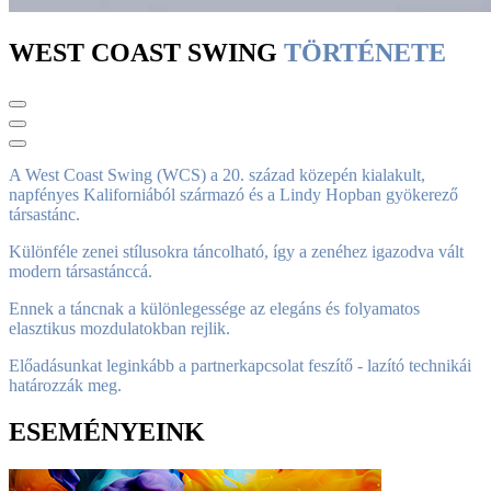
WEST COAST SWING
TÖRTÉNETE
A West Coast Swing (WCS) a 20. század közepén kialakult,
napfényes Kaliforniából származó és a Lindy Hopban gyökerező
társastánc.
Különféle zenei stílusokra táncolható, így a zenéhez igazodva vált
modern társastánccá.
Ennek a táncnak a különlegessége az elegáns és folyamatos
elasztikus mozdulatokban rejlik.
Előadásunkat leginkább a partnerkapcsolat feszítő - lazító technikái
határozzák meg.
ESEMÉNYEINK