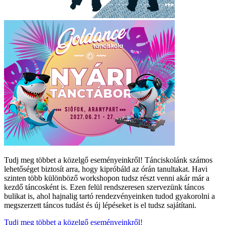
Tudj meg többet a közelgő eseményeinkről! Tánciskolánk számos
lehetőséget biztosít arra, hogy kipróbáld az órán tanultakat. Havi
szinten több különböző workshopon tudsz részt venni akár már a
kezdő táncosként is. Ezen felül rendszeresen szervezünk táncos
bulikat is, ahol hajnalig tartó rendezvényeinken tudod gyakorolni a
megszerzett táncos tudást és új lépéseket is el tudsz sajátítani.
Tudj meg többet a közelgő eseményeinkről!