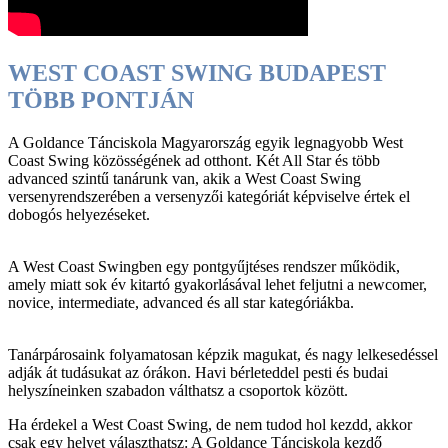
WEST COAST SWING BUDAPEST
TÖBB PONTJÁN
A Goldance Tánciskola Magyarország egyik legnagyobb West
Coast Swing közösségének ad otthont. Két All Star és több
advanced szintű tanárunk van, akik a West Coast Swing
versenyrendszerében a versenyzői kategóriát képviselve értek el
dobogós helyezéseket.
A West Coast Swingben egy pontgyűjtéses rendszer működik,
amely miatt sok év kitartó gyakorlásával lehet feljutni a newcomer,
novice, intermediate, advanced és all star kategóriákba.
Tanárpárosaink folyamatosan képzik magukat, és nagy lelkesedéssel
adják át tudásukat az órákon. Havi bérleteddel pesti és budai
helyszíneinken szabadon válthatsz a csoportok között.
Ha érdekel a West Coast Swing, de nem tudod hol kezdd, akkor
csak egy helyet választhatsz: A Goldance Tánciskola kezdő