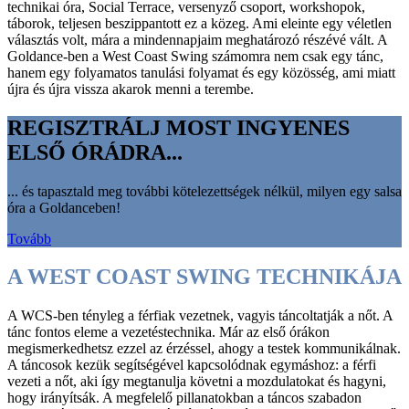
technikai óra, Social Terrace, versenyző csoport, workshopok,
táborok, teljesen beszippantott ez a közeg. Ami eleinte egy véletlen
választás volt, mára a mindennapjaim meghatározó részévé vált. A
Goldance-ben a West Coast Swing számomra nem csak egy tánc,
hanem egy folyamatos tanulási folyamat és egy közösség, ami miatt
újra és újra vissza akarok menni a terembe.
REGISZTRÁLJ MOST INGYENES
ELSŐ ÓRÁDRA...
... és tapasztald meg további kötelezettségek nélkül, milyen egy salsa
óra a Goldanceben!
Tovább
A WEST COAST SWING TECHNIKÁJA
A WCS-ben tényleg a férfiak vezetnek, vagyis táncoltatják a nőt. A
tánc fontos eleme a vezetéstechnika. Már az első órákon
megismerkedhetsz ezzel az érzéssel, ahogy a testek kommunikálnak.
A táncosok kezük segítségével kapcsolódnak egymáshoz: a férfi
vezeti a nőt, aki így megtanulja követni a mozdulatokat és hagyni,
hogy irányítsák. A megfelelő pillanatokban a táncos szabadon