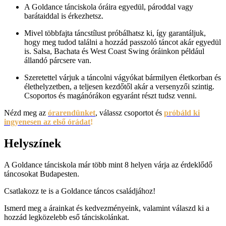
A Goldance tánciskola óráira egyedül, pároddal vagy
barátaiddal is érkezhetsz.
Mivel többfajta táncstílust próbálhatsz ki, így garantáljuk,
hogy meg tudod találni a hozzád passzoló táncot akár egyedül
is. Salsa, Bachata és West Coast Swing óráinkon például
állandó párcsere van.
Szeretettel várjuk a táncolni vágyókat bármilyen életkorban és
élethelyzetben, a teljesen kezdőtől akár a versenyzői szintig.
Csoportos és magánórákon egyaránt részt tudsz venni.
Nézd meg az
órarendünket
, válassz csoportot és
próbáld ki
ingyenesen az első órádat
!
Helyszínek
A Goldance tánciskola már több mint 8 helyen várja az érdeklődő
táncosokat Budapesten.
Csatlakozz te is a Goldance táncos családjához!
Ismerd meg a árainkat és kedvezményeink, valamint válaszd ki a
hozzád legközelebb eső tánciskolánkat.