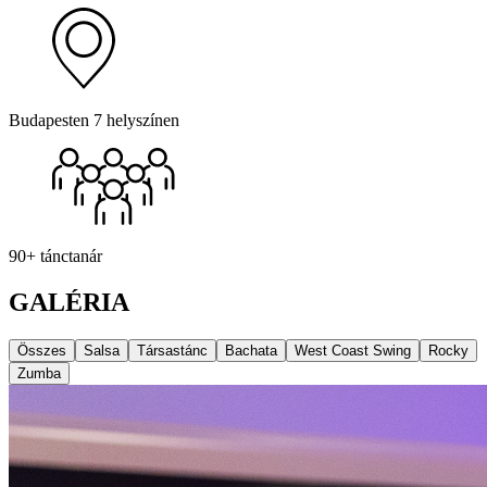
Budapesten 7 helyszínen
90+ tánctanár
GALÉRIA
Összes
Salsa
Társastánc
Bachata
West Coast Swing
Rocky
Zumba