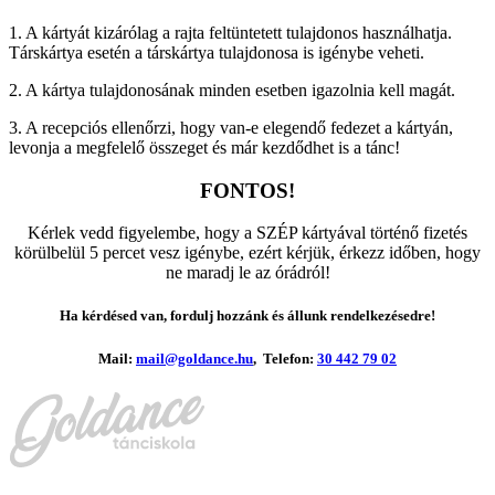
1. A kártyát kizárólag a rajta feltüntetett tulajdonos használhatja.
Társkártya esetén a társkártya tulajdonosa is igénybe veheti.
2. A kártya tulajdonosának minden esetben igazolnia kell magát.
3. A recepciós ellenőrzi, hogy van-e elegendő fedezet a kártyán,
levonja a megfelelő összeget és már kezdődhet is a tánc!
FONTOS!
Kérlek vedd figyelembe, hogy a SZÉP kártyával történő fizetés
körülbelül 5 percet vesz igénybe, ezért kérjük, érkezz időben, hogy
ne maradj le az órádról!
Ha kérdésed van, fordulj hozzánk és állunk rendelkezésedre!
Mail:
mail@goldance.hu
, Telefon:
30 442 79 02