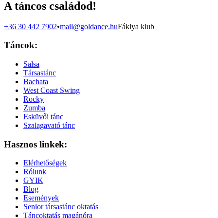
A táncos családod!
+36 30 442 7902
•
mail@goldance.hu
Fáklya klub
Táncok:
Salsa
Társastánc
Bachata
West Coast Swing
Rocky
Zumba
Esküvői tánc
Szalagavató tánc
Hasznos linkek:
Elérhetőségek
Rólunk
GYIK
Blog
Események
Senior társastánc oktatás
Táncoktatás magánóra