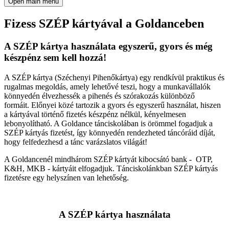
Open main menu
Fizess SZÉP kártyával a Goldanceben
A SZÉP kártya használata egyszerű, gyors és még
készpénz sem kell hozzá!
A SZÉP kártya (Széchenyi Pihenőkártya) egy rendkívül praktikus és
rugalmas megoldás, amely lehetővé teszi, hogy a munkavállalók
könnyedén élvezhessék a pihenés és szórakozás különböző
formáit. Előnyei közé tartozik a gyors és egyszerű használat, hiszen
a kártyával történő fizetés készpénz nélkül, kényelmesen
lebonyolítható. A Goldance tánciskolában is örömmel fogadjuk a
SZÉP kártyás fizetést, így könnyedén rendezheted táncóráid díját,
hogy felfedezhesd a tánc varázslatos világát!
A Goldancenél mindhárom SZÉP kártyát kibocsátó bank - OTP,
K&H, MKB - kártyáit elfogadjuk. Tánciskolánkban SZÉP kártyás
fizetésre egy helyszínen van lehetőség.
A SZÉP kártya használata