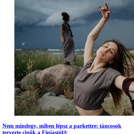
Nem mindegy, miben lépsz a parkettre: táncosok
tervezte cipők a Finiastól®