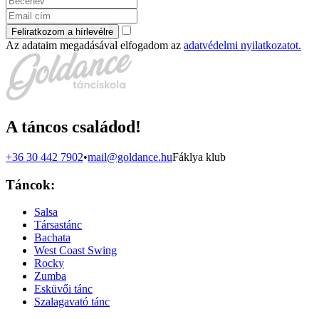
Feliratkozom a hírlevélre
Az adataim megadásával elfogadom az
adatvédelmi nyilatkozatot.
A táncos családod!
+36 30 442 7902
•
mail@goldance.hu
Fáklya klub
Táncok:
Salsa
Társastánc
Bachata
West Coast Swing
Rocky
Zumba
Esküvői tánc
Szalagavató tánc