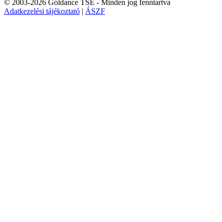
© 2003-2026 Goldance TSE
- Minden jog fenntartva
Adatkezelési tájékoztató
|
ÁSZF