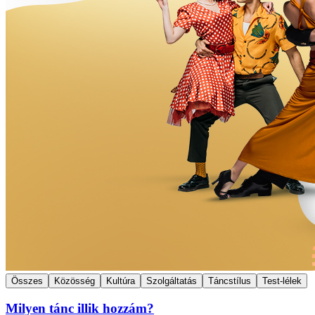
Összes
Közösség
Kultúra
Szolgáltatás
Táncstílus
Test-lélek
Milyen tánc illik hozzám?