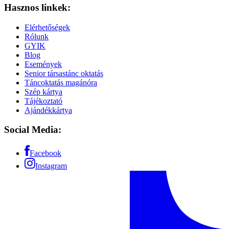
Hasznos linkek:
Elérhetőségek
Rólunk
GYIK
Blog
Események
Senior társastánc oktatás
Táncoktatás magánóra
Szép kártya
Tájékoztató
Ajándékkártya
Social Media:
Facebook
Instagram