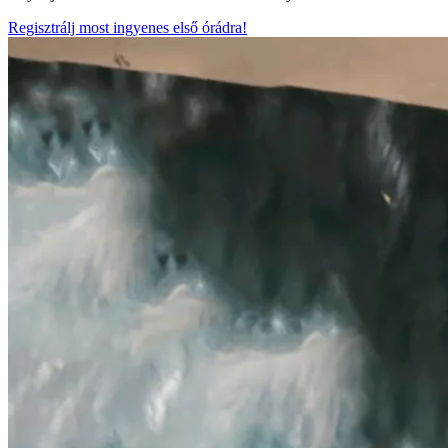
Regisztrálj most ingyenes első órádra!