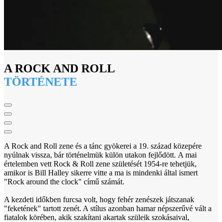
A ROCK AND ROLL
TÖRTÉNETE
A Rock and Roll zene és a tánc gyökerei a 19. század közepére
nyúlnak vissza, bár történelmük külön utakon fejlődött. A mai
értelemben vett Rock & Roll zene születését 1954-re tehetjük,
amikor is Bill Halley sikerre vitte a ma is mindenki által ismert
"Rock around the clock" című számát.
A kezdeti időkben furcsa volt, hogy fehér zenészek játszanak
"feketének" tartott zenét. A stílus azonban hamar népszerűvé vált a
fiatalok körében, akik szakítani akartak szüleik szokásaival,