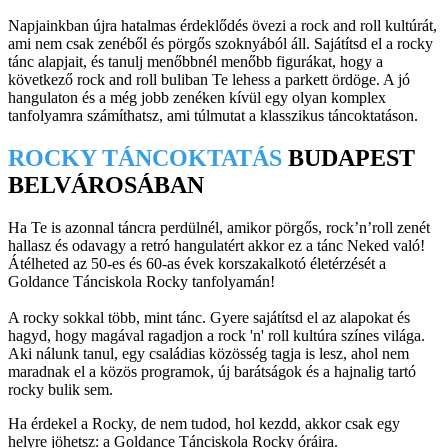
Napjainkban újra hatalmas érdeklődés övezi a rock and roll kultúrát,
ami nem csak zenéből és pörgős szoknyából áll. Sajátítsd el a rocky
tánc alapjait, és tanulj menőbbnél menőbb figurákat, hogy a
következő rock and roll buliban Te lehess a parkett ördöge. A jó
hangulaton és a még jobb zenéken kívül egy olyan komplex
tanfolyamra számíthatsz, ami túlmutat a klasszikus táncoktatáson.
ROCKY TÁNCOKTATÁS
BUDAPEST
BELVÁROSÁBAN
Ha Te is azonnal táncra perdülnél, amikor pörgős, rock’n’roll zenét
hallasz és odavagy a retró hangulatért akkor ez a tánc Neked való!
Átélheted az 50-es és 60-as évek korszakalkotó életérzését a
Goldance Tánciskola Rocky tanfolyamán!
A rocky sokkal több, mint tánc. Gyere sajátítsd el az alapokat és
hagyd, hogy magával ragadjon a rock 'n' roll kultúra színes világa.
Aki nálunk tanul, egy családias közösség tagja is lesz, ahol nem
maradnak el a közös programok, új barátságok és a hajnalig tartó
rocky bulik sem.
Ha érdekel a Rocky, de nem tudod, hol kezdd, akkor csak egy
helyre jöhetsz: a Goldance Tánciskola Rocky óráira.