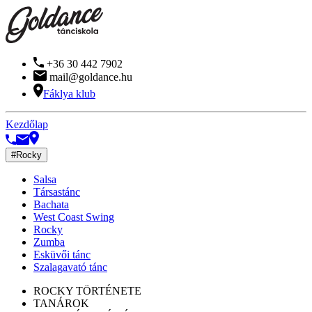
+36 30 442 7902
mail@goldance.hu
Fáklya klub
Kezdőlap
#Rocky
Salsa
Társastánc
Bachata
West Coast Swing
Rocky
Zumba
Esküvői tánc
Szalagavató tánc
ROCKY TÖRTÉNETE
TANÁROK