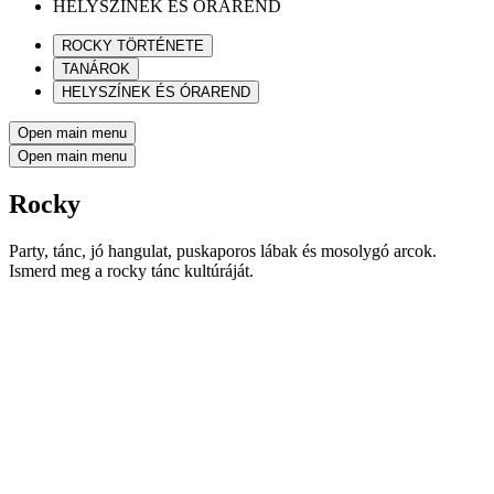
HELYSZÍNEK ÉS ÓRAREND
ROCKY TÖRTÉNETE
TANÁROK
HELYSZÍNEK ÉS ÓRAREND
Open main menu
Open main menu
Rocky
Party, tánc, jó hangulat, puskaporos lábak és mosolygó arcok.
Ismerd meg a rocky tánc kultúráját.