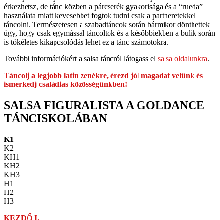
érkezhetsz, de tánc közben a párcserék gyakorisága és a “rueda”
használata miatt kevesebbet fogtok tudni csak a partneretekkel
táncolni. Természetesen a szabadtáncok során bármikor dönthettek
úgy, hogy csak egymással táncoltok és a későbbiekben a bulik során
is tökéletes kikapcsolódás lehet ez a tánc számotokra.
További információkért a salsa táncról látogass el
salsa oldalunkra
.
Táncolj a legjobb latin zenékre
, érezd jól magadat velünk és
ismerkedj családias közösségünkben!
SALSA FIGURALISTA A GOLDANCE
TÁNCISKOLÁBAN
K1
K2
KH1
KH2
KH3
H1
H2
H3
KEZDŐ I.