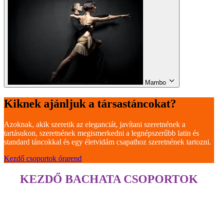
Mambo
Kiknek ajánljuk a társastáncokat?
Azoknak, akik szeretik az eleganciát, javítani szeretnének a
tartásukon, szeretnének megismerkedni a legnépszerűbb latin és
standard táncokkal és egy életvidám csapathoz szeretnének tartozni.
Kezdő csoportok órarend
KEZDŐ BACHATA CSOPORTOK