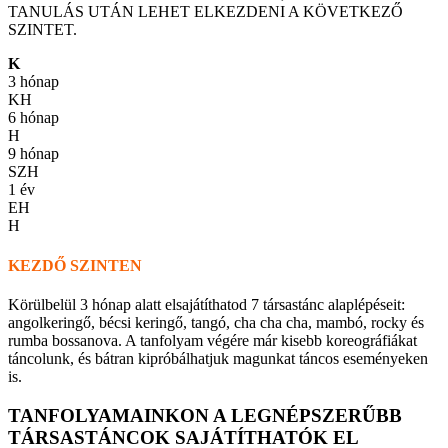
TANULÁS UTÁN LEHET ELKEZDENI A KÖVETKEZŐ
SZINTET.
K
3 hónap
KH
6 hónap
H
9 hónap
SZH
1 év
EH
H
KEZDŐ SZINTEN
Körülbelül 3 hónap alatt elsajátíthatod 7 társastánc alaplépéseit:
angolkeringő, bécsi keringő, tangó, cha cha cha, mambó, rocky és
rumba bossanova. A tanfolyam végére már kisebb koreográfiákat
táncolunk, és bátran kipróbálhatjuk magunkat táncos eseményeken
is.
TANFOLYAMAINKON A LEGNÉPSZERŰBB
TÁRSASTÁNCOK SAJÁTÍTHATÓK EL