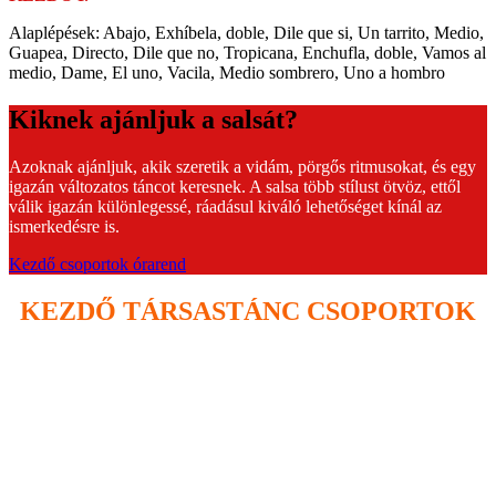
Alaplépések: Abajo, Exhíbela, doble, Dile que si, Un tarrito, Medio,
Guapea, Directo, Dile que no, Tropicana, Enchufla, doble, Vamos al
medio, Dame, El uno, Vacila, Medio sombrero, Uno a hombro
Kiknek ajánljuk a salsát?
Azoknak ajánljuk, akik szeretik a vidám, pörgős ritmusokat, és egy
igazán változatos táncot keresnek. A salsa több stílust ötvöz, ettől
válik igazán különlegessé, ráadásul kiváló lehetőséget kínál az
ismerkedésre is.
Kezdő csoportok órarend
KEZDŐ TÁRSASTÁNC CSOPORTOK