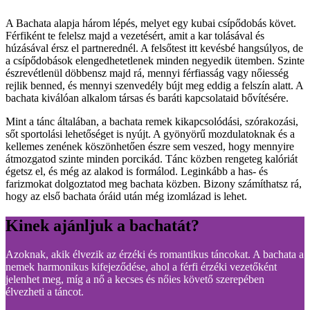
A Bachata alapja három lépés, melyet egy kubai csípődobás követ.
Férfiként te felelsz majd a vezetésért, amit a kar tolásával és
húzásával érsz el partnerednél. A felsőtest itt kevésbé hangsúlyos, de
a csípődobások elengedhetetlenek minden negyedik ütemben. Szinte
észrevétlenül döbbensz majd rá, mennyi férfiasság vagy nőiesség
rejlik benned, és mennyi szenvedély bújt meg eddig a felszín alatt. A
bachata kiválóan alkalom társas és baráti kapcsolataid bővítésére.
Mint a tánc általában, a bachata remek kikapcsolódási, szórakozási,
sőt sportolási lehetőséget is nyújt. A gyönyörű mozdulatoknak és a
kellemes zenének köszönhetően észre sem veszed, hogy mennyire
átmozgatod szinte minden porcikád. Tánc közben rengeteg kalóriát
égetsz el, és még az alakod is formálod. Leginkább a has- és
farizmokat dolgoztatod meg bachata közben. Bizony számíthatsz rá,
hogy az első bachata óráid után még izomlázad is lehet.
Kinek ajánljuk a bachatát?
Azoknak, akik élvezik az érzéki és romantikus táncokat. A bachata a
nemek harmonikus kifejeződése, ahol a férfi érzéki vezetőként
jelenhet meg, míg a nő a kecses és nőies követő szerepében
élvezheti a táncot.