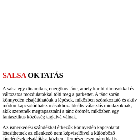
SALSA
OKTATÁS
A salsa egy dinamikus, energikus tánc, amely karibi ritmusokkal és
változatos mozdulatokkal tölti meg a parkettet. A tánc során
könnyedén elsajátíthatóak a lépések, miközben szórakoztató és aktív
módon kapcsolódhatsz másokhoz. Ideális választás mindazoknak,
akik szeretnék megtapasztalni a tánc örömét, miközben egy
fantasztikus közösség tagjaivá válnak.
Az ismerkedési szándékkal érkezők könnyedén kapcsolatot
létesíthetnek az ellenkező nem képviselőivel a különböző
tánclépések elsajátítása közben. Természetesen pároddal is