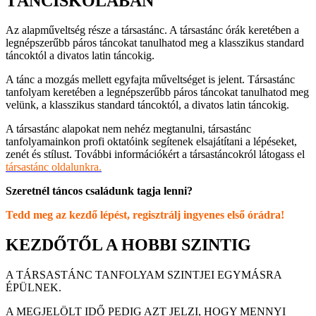
TÁNCISKOLÁBAN
Az alapműveltség része a társastánc. A társastánc órák keretében a
legnépszerűbb páros táncokat tanulhatod meg a klasszikus standard
táncoktól a divatos latin táncokig.
A tánc a mozgás mellett egyfajta műveltséget is jelent. Társastánc
tanfolyam keretében a legnépszerűbb páros táncokat tanulhatod meg
velünk, a klasszikus standard táncoktól, a divatos latin táncokig.
A társastánc alapokat nem nehéz megtanulni, társastánc
tanfolyamainkon profi oktatóink segítenek elsajátítani a lépéseket,
zenét és stílust. További információkért a társastáncokról látogass el
társastánc oldalunkra.
Szeretnél táncos családunk tagja lenni?
Tedd meg az kezdő lépést, regisztrálj ingyenes első órádra!
KEZDŐTŐL A HOBBI SZINTIG
A TÁRSASTÁNC TANFOLYAM SZINTJEI EGYMÁSRA
ÉPÜLNEK.
A MEGJELÖLT IDŐ PEDIG AZT JELZI, HOGY MENNYI