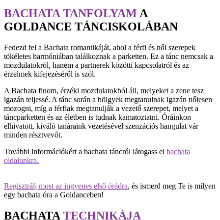
BACHATA TANFOLYAM
A
GOLDANCE TÁNCISKOLÁBAN
Fedezd fel a Bachata romantikáját, ahol a férfi és női szerepek
tökéletes harmóniában találkoznak a parketten. Ez a tánc nemcsak a
mozdulatokról, hanem a partnerek közötti kapcsolatról és az
érzelmek kifejezéséről is szól.
A Bachata finom, érzéki mozdulatokból áll, melyeket a zene tesz
igazán teljessé. A tánc során a hölgyek megtanulnak igazán nőiesen
mozogni, míg a férfiak megtanulják a vezető szerepet, melyet a
táncparketten és az életben is tudnak kamatoztatni.
Óráinkon
elhivatott, kiváló tanáraink vezetésével szenzációs hangulat vár
minden résztvevőt.
További információkért a bachata táncról látogass el
bachata
oldalunkra.
Regisztrálj most az ingyenes első órádra
, és ismerd meg Te is milyen
egy bachata óra a Goldanceben!
BACHATA
TECHNIKÁJA