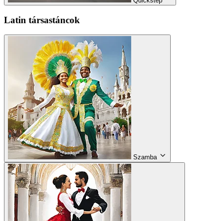
Quickstep
Latin társastáncok
Szamba