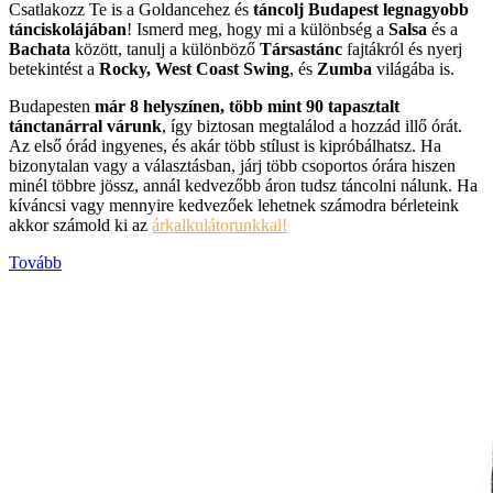
Csatlakozz Te is a Goldancehez és
táncolj Budapest legnagyobb
tánciskolájában
! Ismerd meg, hogy mi a különbség a
Salsa
és a
Bachata
között, tanulj a különböző
Társastánc
fajtákról és nyerj
betekintést a
Rocky, West Coast Swing
, és
Zumba
világába is.
Budapesten
már 8 helyszínen, több mint 90 tapasztalt
tánctanárral várunk
, így biztosan megtalálod a hozzád illő órát.
Az első órád ingyenes, és akár több stílust is kipróbálhatsz. Ha
bizonytalan vagy a választásban, járj több csoportos órára hiszen
minél többre jössz, annál kedvezőbb áron tudsz táncolni nálunk. Ha
kíváncsi vagy mennyire kedvezőek lehetnek számodra bérleteink
akkor számold ki az
árkalkulátorunkkal!
Tovább