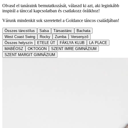
Olvasd el tanáraink bemutatkozását, válaszd ki azt, aki leginkább
inspirál a tánccal kapcsolatban és csatlakozz óráikhoz!
Várunk mindenkit sok szeretettel a Goldance táncos családjában!
Összes táncstílus
Salsa
Társastánc
Bachata
West Coast Swing
Rocky
Zumba
Versenyző
Összes helyszín
ETELE ÚT
FÁKLYA KLUB
LA PLACE
MABÉOSZ
OKTOGON
SZENT IMRE GIMNÁZIUM
SZENT MARGIT GIMNÁZIUM