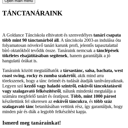
Open main menu
TÁNCTANÁRAINK
Goldance Tánciskola tanári csapata több mint 90 tánctanárból áll.
A Goldance Tánciskola elhivatott és szenvedélyes
tanári csapata
több mint 90 tánctanárból áll
. A tánciskola 2003-as indulása óta
folyamatosan növekvő tanári karunk profi, jelentős tapasztalattal
bíró oktatókból tevődik össze. Tanáraink nemcsak a
tánclépések
tökéletes elsajátításában segítenek
, hanem garantálják a jó
hangulatú órákat is.
Tanáraink között megtalálhatók a
társastánc, salsa, bachata, west
coast swing, rocky és zumba szakértői
, akik mind arra
törekszenek, hogy a tánc örömét és tudását átadják tanítványaiknak.
Legyen szó
kezdő vagy haladó szintről,
esküvői táncoktatásról
vagy szalagavató felkészítésről
, nálunk mindenki megtalálja a
számára megfelelő tanárt és óratípust.
Több, mint 1000 párost
készítettünk fel sikeresen az
esküvői táncukra
, és
több száz
szalagavató tánc
betanításában vettünk rész, így garantáljuk, hogy
minden pár és diák a legjobb felkészítést kapja.
Ismerd meg tanárainkat!