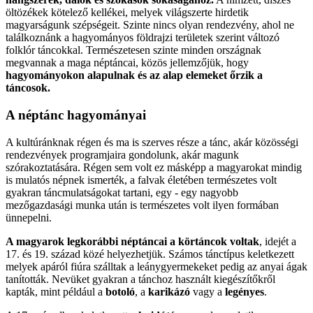
öltözékek kötelező kellékei, melyek világszerte hirdetik
magyarságunk szépségeit. Szinte nincs olyan rendezvény, ahol ne
találkoznánk a hagyományos földrajzi területek szerint változó
folklór táncokkal. Természetesen szinte minden országnak
megvannak a maga néptáncai, közös jellemzőjük, hogy
hagyományokon alapulnak és az alap elemeket őrzik a
táncosok.
A néptánc hagyományai
A kultúránknak régen és ma is szerves része a tánc, akár közösségi
rendezvények programjaira gondolunk, akár magunk
szórakoztatására. Régen sem volt ez másképp a magyarokat mindig
is mulatós népnek ismerték, a falvak életében természetes volt
gyakran táncmulatságokat tartani, egy - egy nagyobb
mezőgazdasági munka után is természetes volt ilyen formában
ünnepelni.
A magyarok legkorábbi néptáncai a körtáncok voltak
, idejét a
17. és 19. század közé helyezhetjük. Számos tánctípus keletkezett
melyek apáról fiúra szálltak a leánygyermekeket pedig az anyai ágak
tanították. Nevüket gyakran a tánchoz használt kiegészítőkről
kapták, mint például a
botoló
, a
karikázó
vagy a
legényes
.