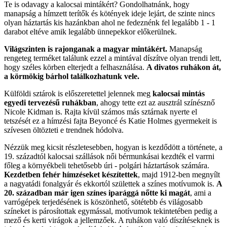
Te is odavagy a kalocsai mintákért? Gondolhatnánk, hogy
manapság a hímzett terítők és kötények ideje lejárt, de szinte nincs
olyan háztartás kis hazánkban ahol ne fedeznénk fel legalább 1 - 1
darabot eltéve amik legalább ünnepekkor előkerülnek.
Világszinten is rajonganak a magyar mintákért.
Manapság
rengeteg terméket találunk ezzel a mintával díszítve olyan trendi lett,
hogy széles körben elterjedt a felhasználása.
A divatos ruhákon át,
a körmökig bárhol találkozhatunk vele.
Külföldi sztárok is előszeretettel jelennek meg
kalocsai mintás
egyedi tervezésű ruhákban
, ahogy tette ezt az ausztrál színésznő
Nicole Kidman is. Rajta kívül számos más sztárnak nyerte el
tetszését ez a hímzési fajta Beyoncé és Katie Holmes gyermekeit is
szívesen öltözteti e trendnek hódolva.
Nézzük meg kicsit részletesebben, hogyan is kezdődött a története, a
19. századtól kalocsai szállások női bérmunkásai kezdték el varrni
főleg a környékbeli tehetősebb úri - polgári háztartások számára.
Kezdetben fehér hímzéseket készítettek
, majd 1912-ben megnyílt
a nagyatádi fonalgyár és ekkortól születtek a színes motívumok is.
A
20. században már igen színes iparággá nőtte ki magát
, ami a
varrógépek terjedésének is köszönhető, sötétebb és világosabb
színeket is párosítottak egymással, motívumok tekintetében pedig a
mező és kerti virágok a jellemzőek. A ruhákon való díszítéseknek is