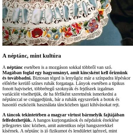
A néptánc, mint kultúra
A
néptánc
esetében is a mozgáson sokkal többről van szó.
Magában foglal egy hagyományt, amit kincsként kell őriznünk
és továbbadni.
Biztosan téged is lenyűgöz már a színpadra lépéskor
előtérbe kerülő színes ruhák forgataga. Lányok esetében a tipikus
fonott hajviselet, többrétegű szoknyák és fejdíszek izgalmas
variációit viselhetjük, de ha férfiként szeretnénk ismerkedni a
néptánccal se csüggedjünk, bár a ruháik egyszerűek a botok és
hasonló eszközök használata táncközben igazi kihívásokat rejt.
A táncok tekintetében a magyar virtust bármelyik fajtájában
felfedezhetjük.
A hangos kurjongatások és népdalok éneklése
jellegzetes tánc közben, amit autentikus népi hangszerekkel
kísérnek. A néptánc is jó fizikumot és lendületet igényel, mint