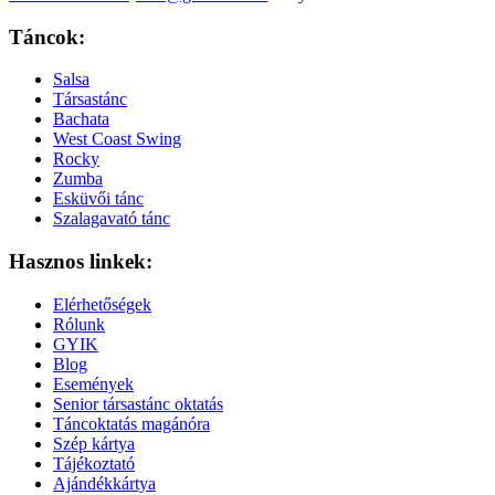
Táncok:
Salsa
Társastánc
Bachata
West Coast Swing
Rocky
Zumba
Esküvői tánc
Szalagavató tánc
Hasznos linkek:
Elérhetőségek
Rólunk
GYIK
Blog
Események
Senior társastánc oktatás
Táncoktatás magánóra
Szép kártya
Tájékoztató
Ajándékkártya