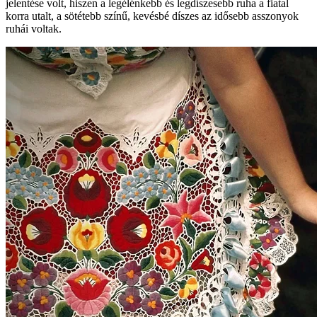
jelentése volt, hiszen a legélénkebb és legdíszesebb ruha a fiatal
korra utalt, a sötétebb színű, kevésbé díszes az idősebb asszonyok
ruhái voltak.