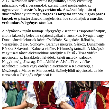
A 17. században keletkezett a
hajdútánc,
amely eredetileg
juhásztánc volt a beszámolók szerint, majd megjelentek az
úgynevezett
huszár
és
fegyvertáncok
. A század folyamán új
dimenziókat nyitott meg a
forgós
és
forgatós táncok, ugrós páros
táncok és pásztortáncok
megjelenése. Ide sorolhatjuk a
csárdás,
verbunkos
és
legényes
táncokat.
A néptáncok fajtáit földrajzi tájegységek szerint is csoportosíthatjuk,
ahol a lakosság belevitte sajátosságaikat a táncaikba. Nyugati vagy
Dunai táncdialektusok közé: Csallóköz, Szigetköz, Rábaköz,
Veszprém-, Zala-, Somogy-, Baranya megyék, Sárköz, Dunamente,
Bácska-Szlavónia, Kalocsa vidéke, Kiskunság tartozik. A középső
vagy tiszai táncdialektusokhoz soroljuk: a Felső - Tisza vidéke
néptáncait, az Északkeleti felvidék, keleti matyók, palócok,
Nagykunság, Jászság, Dél - Alföld és Alsó - Tisza vidéke
néptáncait. Keleti vagy erdélyi dialektusok: a Kalotaszegi, a
Mezőségi, a Maros és Marosszéki, Székelyföldi néptáncok, de ide
tartoznak a Csángók néptáncai is.