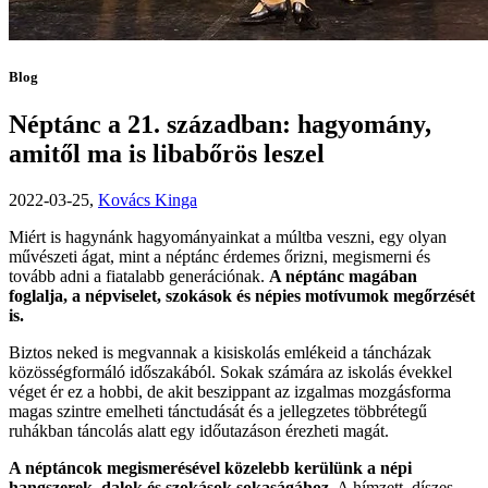
Blog
Néptánc a 21. században: hagyomány,
amitől ma is libabőrös leszel
2022-03-25,
Kovács Kinga
Miért is hagynánk hagyományainkat a múltba veszni, egy olyan
művészeti ágat, mint a néptánc érdemes őrizni, megismerni és
tovább adni a fiatalabb generációnak.
A néptánc magában
foglalja, a népviselet, szokások és népies motívumok megőrzését
is.
Biztos neked is megvannak a kisiskolás emlékeid a táncházak
közösségformáló időszakából. Sokak számára az iskolás évekkel
véget ér ez a hobbi, de akit beszippant az izgalmas mozgásforma
magas szintre emelheti tánctudását és a jellegzetes többrétegű
ruhákban táncolás alatt egy időutazáson érezheti magát.
A néptáncok megismerésével közelebb kerülünk a népi
hangszerek, dalok és szokások sokaságához.
A hímzett, díszes