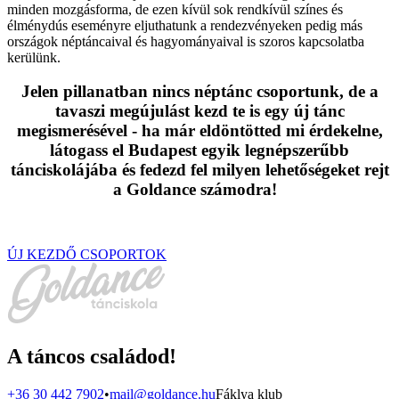
minden mozgásforma, de ezen kívül sok rendkívül színes és
élménydús eseményre eljuthatunk a rendezvényeken pedig más
országok néptáncaival és hagyományaival is szoros kapcsolatba
kerülünk.
Jelen pillanatban nincs néptánc csoportunk, de a
tavaszi megújulást kezd te is egy új tánc
megismerésével - ha már eldöntötted mi érdekelne,
látogass el Budapest egyik legnépszerűbb
tánciskolájába és fedezd fel milyen lehetőségeket rejt
a Goldance számodra!
ÚJ KEZDŐ CSOPORTOK
A táncos családod!
+36 30 442 7902
•
mail@goldance.hu
Fáklya klub