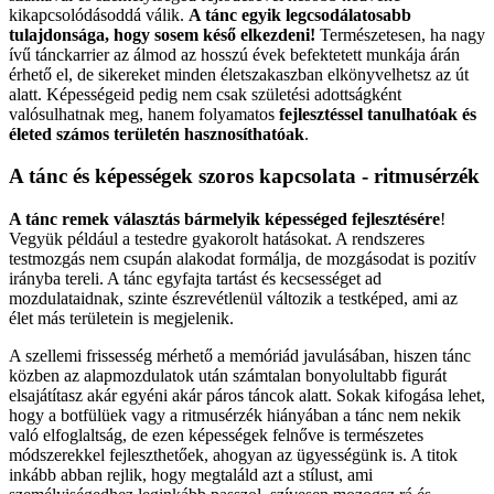
kikapcsolódásoddá válik.
A tánc egyik legcsodálatosabb
tulajdonsága, hogy sosem késő elkezdeni!
Természetesen, ha nagy
ívű tánckarrier az álmod az hosszú évek befektetett munkája árán
érhető el, de sikereket minden életszakaszban elkönyvelhetsz az út
alatt. Képességeid pedig nem csak születési adottságként
valósulhatnak meg, hanem folyamatos
fejlesztéssel tanulhatóak és
életed számos területén hasznosíthatóak
.
A tánc és képességek szoros kapcsolata - ritmusérzék
A tánc remek választás bármelyik képességed fejlesztésére
!
Vegyük például a testedre gyakorolt hatásokat. A rendszeres
testmozgás nem csupán alakodat formálja, de mozgásodat is pozitív
irányba tereli. A tánc egyfajta tartást és kecsességet ad
mozdulataidnak, szinte észrevétlenül változik a testképed, ami az
élet más területein is megjelenik.
A szellemi frissesség mérhető a memóriád javulásában, hiszen tánc
közben az alapmozdulatok után számtalan bonyolultabb figurát
elsajátítasz akár egyéni akár páros táncok alatt. Sokak kifogása lehet,
hogy a botfülüek vagy a ritmusérzék hiányában a tánc nem nekik
való elfoglaltság, de ezen képességek felnőve is természetes
módszerekkel fejleszthetőek, ahogyan az ügyességünk is. A titok
inkább abban rejlik, hogy megtaláld azt a stílust, ami