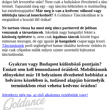
dolgos hét levezetése után? Nem csak a bulizáskor élvezheted a tánc
örömét. Tapasztald meg egy - egy táncóra hétközben is ösztönzőleg
hat mindennapjaidra!
Már meg is van a kedvenc stílusod vagy
többfajta tánccal ismerkednél?
A Goldance Tánciskolában te is
megtalálod a hozzád illő órákat!
Ne tartson vissza ha most még nincs partnered de jobban
vonzanak a társastáncok
. Iskolánk nagy hangsúlyt fektet a
közösség építésére
is, nem csak
izgalmas táncok
között fogsz
rutinosan mozogni, de egy igazán
jó hangulatú
csapat tagja leszel.
Tánctanáraink
profi segítségével hamar rátalálsz kedvenc óráidra és
már csak céljaidon múlik milyen szintre szeretnéd fejleszteni
tánctudásodat.
Gyakran vagy Budapest különböző pontjain?
Emiatt sem kell lemondanod óráidról. Mobilitásunk
előnyeként már 10 helyszínen élvezheted hobbidat a
belváros közelében is, tudásod alapján bármelyik
termünkben részt vehetsz kedvenc órádon!
Jelentkezz még ma, az első alkalomra vendégünk vagy!