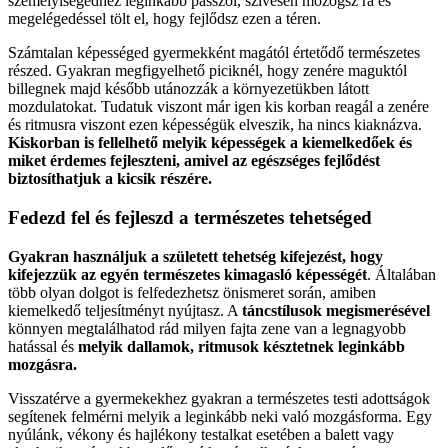
személyiségedhez leginkább passzol, szívesen mozogsz rá és
megelégedéssel tölt el, hogy fejlődsz ezen a téren.
Számtalan képességed gyermekként magától értetődő természetes
részed. Gyakran megfigyelhető piciknél, hogy zenére maguktól
billegnek majd később utánozzák a környezetükben látott
mozdulatokat. Tudatuk viszont már igen kis korban reagál a zenére
és ritmusra viszont ezen képességük elveszik, ha nincs kiaknázva.
Kiskorban is fellelhető melyik képességek a kiemelkedőek és
miket érdemes fejleszteni, amivel az egészséges fejlődést
biztosíthatjuk a kicsik részére.
Fedezd fel és fejleszd a természetes tehetséged
Gyakran használjuk a született tehetség kifejezést, hogy
kifejezzük az egyén természetes kimagasló képességét
. Általában
több olyan dolgot is felfedezhetsz önismeret során, amiben
kiemelkedő teljesítményt nyújtasz. A
táncstílusok megismerésével
könnyen megtalálhatod rád milyen fajta zene van a legnagyobb
hatással és
melyik dallamok, ritmusok késztetnek leginkább
mozgásra.
Visszatérve a gyermekekhez gyakran a természetes testi adottságok
segítenek felmérni melyik a leginkább neki való mozgásforma. Egy
nyúlánk, vékony és hajlékony testalkat esetében a balett vagy