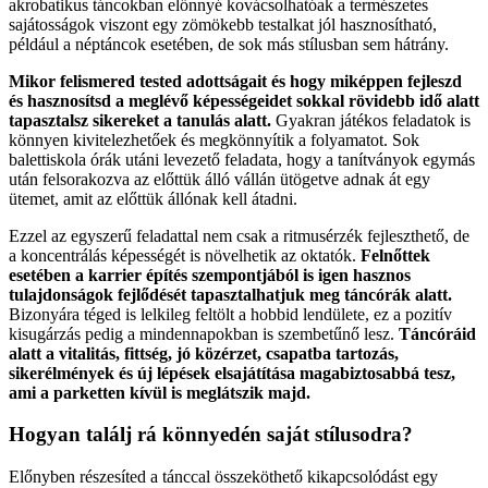
akrobatikus táncokban előnnyé kovácsolhatóak a természetes
sajátosságok viszont egy zömökebb testalkat jól hasznosítható,
például a néptáncok esetében, de sok más stílusban sem hátrány.
Mikor felismered tested adottságait és hogy miképpen fejleszd
és hasznosítsd a meglévő képességeidet sokkal rövidebb idő alatt
tapasztalsz sikereket a tanulás alatt.
Gyakran játékos feladatok is
könnyen kivitelezhetőek és megkönnyítik a folyamatot. Sok
balettiskola órák utáni levezető feladata, hogy a tanítványok egymás
után felsorakozva az előttük álló vállán ütögetve adnak át egy
ütemet, amit az előttük állónak kell átadni.
Ezzel az egyszerű feladattal nem csak a ritmusérzék fejleszthető, de
a koncentrálás képességét is növelhetik az oktatók.
Felnőttek
esetében a karrier építés szempontjából is igen hasznos
tulajdonságok fejlődését tapasztalhatjuk meg táncórák alatt.
Bizonyára téged is lelkileg feltölt a hobbid lendülete, ez a pozitív
kisugárzás pedig a mindennapokban is szembetűnő lesz.
Táncóráid
alatt a vitalitás, fittség, jó közérzet, csapatba tartozás,
sikerélmények és új lépések elsajátítása magabiztosabbá tesz,
ami a parketten kívül is meglátszik majd.
Hogyan találj rá könnyedén saját stílusodra?
Előnyben részesíted a tánccal összeköthető kikapcsolódást egy