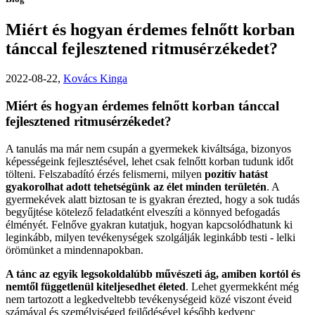
Miért és hogyan érdemes felnőtt korban
tánccal fejlesztened ritmusérzékedet?
2022-08-22,
Kovács Kinga
Miért és hogyan érdemes felnőtt korban tánccal
fejlesztened ritmusérzékedet?
A tanulás ma már nem csupán a gyermekek kiváltsága, bizonyos
képességeink fejlesztésével, lehet csak felnőtt korban tudunk időt
tölteni. Felszabadító érzés felismerni, milyen
pozitív hatást
gyakorolhat adott tehetségünk az élet minden területén
. A
gyermekévek alatt biztosan te is gyakran érezted, hogy a sok tudás
begyűjtése kötelező feladatként elveszíti a könnyed befogadás
élményét. Felnőve gyakran kutatjuk, hogyan kapcsolódhatunk ki
leginkább, milyen tevékenységek szolgálják leginkább testi - lelki
örömünket a mindennapokban.
A tánc az egyik legsokoldalúbb művészeti ág, amiben kortól és
nemtől függetlenül kiteljesedhet életed
. Lehet gyermekként még
nem tartozott a legkedveltebb tevékenységeid közé viszont éveid
számával és személyiséged fejlődésével később kedvenc