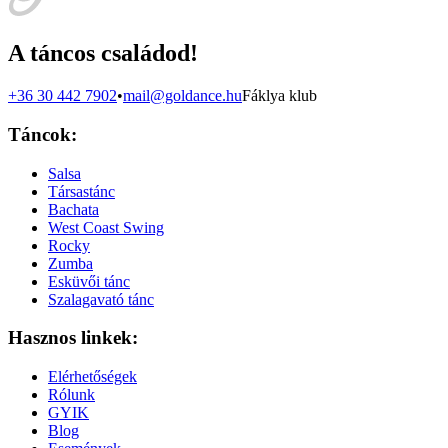
A táncos családod!
+36 30 442 7902
•
mail@goldance.hu
Fáklya klub
Táncok:
Salsa
Társastánc
Bachata
West Coast Swing
Rocky
Zumba
Esküvői tánc
Szalagavató tánc
Hasznos linkek:
Elérhetőségek
Rólunk
GYIK
Blog