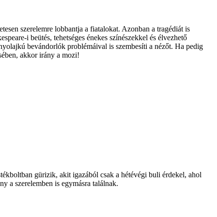
esen szerelemre lobbantja a fiatalokat. Azonban a tragédiát is
kespeare-i beütés, tehetséges énekes színészekkel és élvezhető
panyolajkú bevándorlók problémáival is szembesíti a nézőt. Ha pedig
ésében, akkor irány a mozi!
ékboltban gürizik, akit igazából csak a hétévégi buli érdekel, ahol
ny a szerelemben is egymásra találnak.