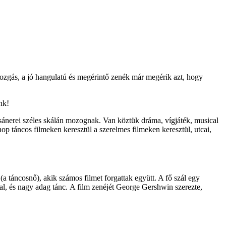
mozgás, a jó hangulatú és megérintő zenék már megérik azt, hogy
nk!
zsánerei széles skálán mozognak. Van köztük dráma, vígjáték, musical
hop táncos filmeken keresztül a szerelmes filmeken keresztül, utcai,
(a táncosnő), akik számos filmet forgattak együtt. A fő szál egy
al, és nagy adag tánc. A film zenéjét George Gershwin szerezte,