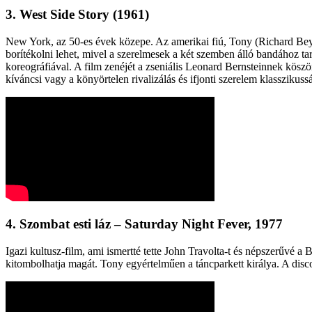
3. West Side Story (1961)
New York, az 50-es évek közepe. Az amerikai fiú, Tony (Richard Beyme
borítékolni lehet, mivel a szerelmesek a két szemben álló bandához ta
koreográfiával. A film zenéjét a zseniális Leonard Bernsteinnek köszö
kíváncsi vagy a könyörtelen rivalizálás és ifjonti szerelem klasszikus
4. Szombat esti láz – Saturday Night Fever, 1977
Igazi kultusz-film, ami ismertté tette John Travolta-t és népszerűvé a
kitombolhatja magát. Tony egyértelműen a táncparkett királya. A disc