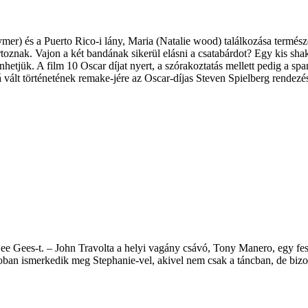
r) és a Puerto Rico-i lány, Maria (Natalie wood) találkozása természet
rtoznak. Vajon a két bandának sikerül elásni a csatabárdot? Egy kis sha
nhetjük. A film 10 Oscar díjat nyert, a szórakoztatás mellett pedig a s
sá vált történetének remake-jére az Oscar-díjas Steven Spielberg rendez
 Bee Gees-t. – John Travolta a helyi vagány csávó, Tony Manero, egy fest
oban ismerkedik meg Stephanie-vel, akivel nem csak a táncban, de bizo