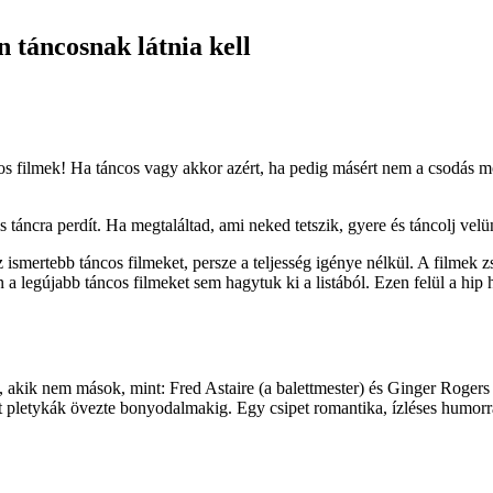
n táncosnak látnia kell
áncos filmek! Ha táncos vagy akkor azért, ha pedig másért nem a csodás 
is táncra perdít. Ha megtaláltad, ami neked tetszik, gyere és táncolj velü
 ismertebb táncos filmeket, persze a teljesség igénye nélkül. A filmek 
n a legújabb táncos filmeket sem hagytuk ki a listából. Ezen felül a hip 
, akik nem mások, mint: Fred Astaire (a balettmester) és Ginger Rogers 
át pletykák övezte bonyodalmakig. Egy csipet romantika, ízléses humorr