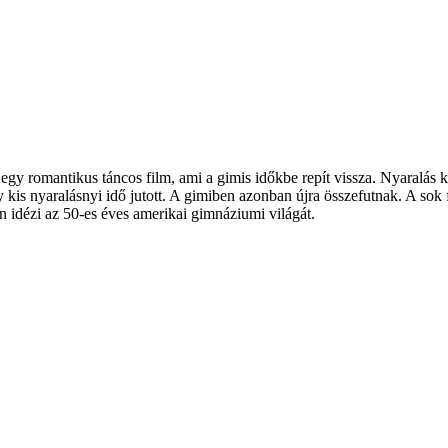
 egy romantikus táncos film, ami a gimis időkbe repít vissza. Nyaralás
s nyaralásnyi idő jutott. A gimiben azonban újra összefutnak. A sok fél
n idézi az 50-es éves amerikai gimnáziumi világát.