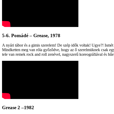
5-6. Pomádé – Grease, 1978
A nyári tábor és a gimis szerelem! De szép idők voltak! Ugye?! Ismét
Mindketten meg van róla győződve, hogy az ő szerelmüknek csak egy ki
tele van remek rock and roll zenével, nagyszerű koreográfiával és hűe
Grease 2 –1982