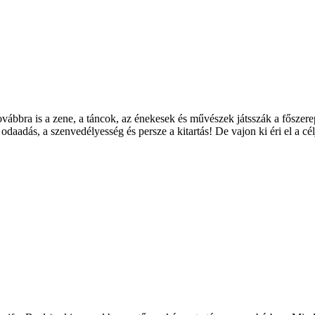
továbbra is a zene, a táncok, az énekesek és művészek játsszák a fősze
aadás, a szenvedélyesség és persze a kitartás! De vajon ki éri el a cé