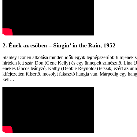
2. Ének az esőben – Singin’ in the Rain, 1952
Stanley Donen alkotása minden idők egyik legnépszerűbb filmjének sz
hirtelen lett szár, Don (Gene Kelly) és egy ünnepelt színésznő, Lina
énekes-táncos leányzó, Kathy (Debbie Reynolds) tetszik, ezért az ünn
kifejezetten fülsértő, mosolyt fakasztó hangja van. Márpedig egy hang
kell…