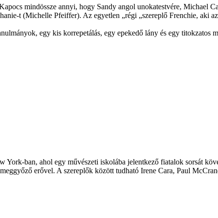
net. Kapocs mindössze annyi, hogy Sandy angol unokatestvére, Michael C
nie-t (Michelle Pfeiffer). Az egyetlen „régi „szereplő Frenchie, aki az 
lmányok, egy kis korrepetálás, egy epekedő lány és egy titokzatos moto
ew York-ban, ahol egy művészeti iskolába jelentkező fiatalok sorsát köv
gy meggyőző erővel. A szereplők között tudható Irene Cara, Paul McCran