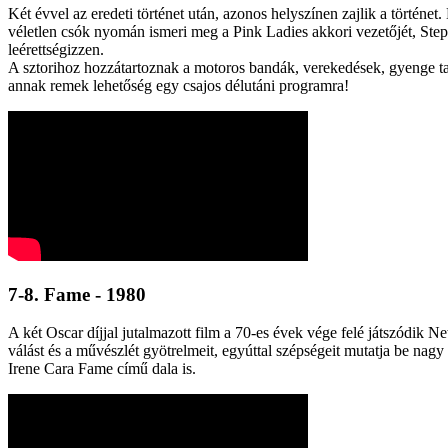
Két évvel az eredeti történet után, azonos helyszínen zajlik a törté
véletlen csók nyomán ismeri meg a Pink Ladies akkori vezetőjét, Stepha
leérettségizzen.
A sztorihoz hozzátartoznak a motoros bandák, verekedések, gyenge tanu
annak remek lehetőség egy csajos délutáni programra!
7-8. Fame - 1980
A két Oscar díjjal jutalmazott film a 70-es évek vége felé játszódik N
válást és a művészlét gyötrelmeit, egyúttal szépségeit mutatja be na
Irene Cara Fame című dala is.