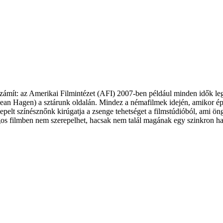
ámít: az Amerikai Filmintézet (AFI) 2007-ben például minden idők legn
 (Jean Hagen) a sztárunk oldalán. Mindez a némafilmek idején, amikor é
epelt színésznőnk kirúgatja a zsenge tehetséget a filmstúdióból, ami 
os filmben nem szerepelhet, hacsak nem talál magának egy szinkron hang