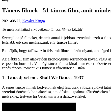
Táncos filmek - 51 táncos film, amit minde
2021-08-22,
Kovács Kinga
Te melyiket láttad a következő
táncos filmek
közül?
Szeretjük a jó filmeket, de amit annál is jobban szeretünk, azok a t
legalább egyszer megnézzünk egy
táncos filmet
.
Reméljük, hogy találsz az itt felsorolt filmek között olyant, ami téged 
Az alábbi 51 film alapvetően kronologikus sorrendben követi végig az
és pszicho horror is. Van régi táncos film a kínálatban és természetese
zenés táncos, romantikus filmek is rákerültek a listára.
1. Táncolj velem - Shall We Dance, 1937
A zenés táncos filmek kedvelőinek elég lesz csak a főszereplőket látni
szerelmi történet kibontakozása, ami dúskál izgalmas félreértéseken 
melyekhez testvére Ira Gershwin írta a dalszövegeket.