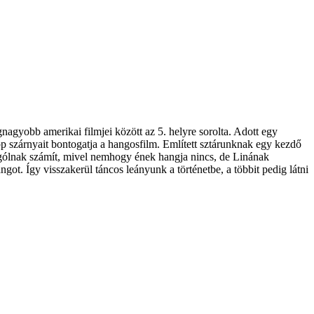
agyobb amerikai filmjei között az 5. helyre sorolta. Adott egy
pp szárnyait bontogatja a hangosfilm. Említett sztárunknak egy kezdő
öngólnak számít, mivel nemhogy ének hangja nincs, de Linának
ot. Így visszakerül táncos leányunk a történetbe, a többit pedig látni