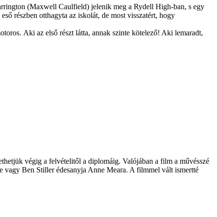
arrington (Maxwell Caulfield) jelenik meg a Rydell High-ban, s egy
eső részben otthagyta az iskolát, de most visszatért, hogy
ros. Aki az első részt látta, annak szinte kötelező! Aki lemaradt,
ethetjük végig a felvételitől a diplomáig. Valójában a film a művésszé
e vagy Ben Stiller édesanyja Anne Meara. A filmmel vált ismertté