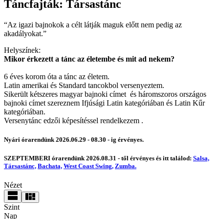
Táncfajták: Társastánc
“Az igazi bajnokok a célt látják maguk előtt nem pedig az
akadályokat.”
Helyszínek:
Mikor érkezett a tánc az életembe és mit ad nekem?
6 éves korom óta a tánc az életem.
Latin amerikai és Standard tancokbol versenyeztem.
Sikerült kétszeres magyar bajnoki címet és háromszoros országos
bajnoki címet szereznem Ifjúsági Latin kategóriában és Latin Kűr
kategóriában.
Versenytánc edzői képesítéssel rendelkezem .
Nyári órarendünk 2026.06.29 - 08.30 - ig érvényes.
SZEPTEMBERI órarendünk 2026.08.31 - től érvényes és itt találod:
Salsa,
Társastánc,
Bachata,
West Coast Swing,
Zumba.
Nézet
Szint
Nap