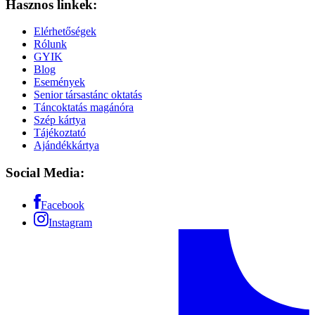
Hasznos linkek:
Elérhetőségek
Rólunk
GYIK
Blog
Események
Senior társastánc oktatás
Táncoktatás magánóra
Szép kártya
Tájékoztató
Ajándékkártya
Social Media:
Facebook
Instagram