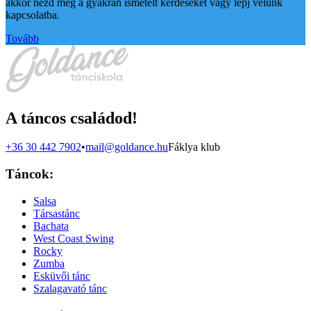
akkor nézd meg a gyakran ismételt kérdéseket vagy lépj velünk
kapcsolatba.
Tovább
A táncos családod!
+36 30 442 7902
•
mail@goldance.hu
Fáklya klub
Táncok:
Salsa
Társastánc
Bachata
West Coast Swing
Rocky
Zumba
Esküvői tánc
Szalagavató tánc