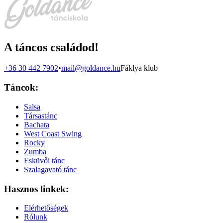
A táncos családod!
+36 30 442 7902
•
mail@goldance.hu
Fáklya klub
Táncok:
Salsa
Társastánc
Bachata
West Coast Swing
Rocky
Zumba
Esküvői tánc
Szalagavató tánc
Hasznos linkek:
Elérhetőségek
Rólunk