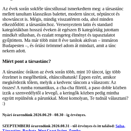
Az évek során sokféle táncstílussal ismerkedtem meg: a társastánc
mellett tanultam klasszikus balettet, modern táncot, néptáncot és
showtáncot is. Mégis, mindig visszatértem oda, ahol minden
elkezdődött: a társastánchoz. Versenyeztem latin és standard
kategóriákban hosszú éveken át egészen B kategóriáig jutottam
mindkét stílusban, és ezalatt rengeteg élményt és tapasztalatot
gyűjtöttem. Ma már több mint 8 éve tanítok aktívan – immáron
Budapesten –, és óriási örömmel adom át mindazt, amit a tánc
nekem adott.
Miért pont a társastánc?
A társastánc órákon az évek során több, mint 10 táncot, így több
érzelmet is megélhetünk, eltáncolhatunk! Éppen ezért, amikor
megkérdezik tőlem, melyik a kedvenc táncom a válaszom: Az
összes! A rumba romantikus, a cha-cha flörtöl, a paso doble közben
izzik a szenvedélytől a levegő, a keringők közben pedig mintha
együtt repülnénk a párunkkal. Most komolyan, Te tudnál választani?
:)
Nyári órarendünk 2026.06.29 - 08.30 - ig érvényes.
SZEPTEMBERI órarendünk 2026.08.31 - től érvényes és itt találod:
Salsa,
Társastánc,
Bachata,
West Coast Swing,
Zumba.