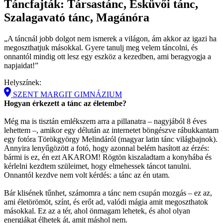
Táncfajták: Társastánc, Esküvői tánc,
Szalagavató tánc, Magánóra
„A táncnál jobb dolgot nem ismerek a világon, ám akkor az igazi ha
megoszthatjuk másokkal. Gyere tanulj meg velem táncolni, és
onnantól mindig ott lesz egy eszköz a kezedben, ami beragyogja a
napjaidat!”
Helyszínek:
SZENT MARGIT GIMNÁZIUM
Hogyan érkezett a tánc az életembe?
Még ma is tisztán emlékszem arra a pillanatra – nagyjából 8 éves
lehettem –, amikor egy délután az internetet böngészve rábukkantam
egy fotóra Törökgyörgy Melindáról (magyar latin tánc világbajnok).
Annyira lenyűgözött a fotó, hogy azonnal belém hasított az érzés:
bármi is ez, én ezt AKAROM! Rögtön kiszaladtam a konyhába és
kérlelni kezdtem szüleimet, hogy elmehessek táncot tanulni.
Onnantól kezdve nem volt kérdés: a tánc az én utam.
Bár klisének tűnhet, számomra a tánc nem csupán mozgás – ez az,
ami életörömöt, színt, és erőt ad, valódi mágia amit megoszthatok
másokkal. Ez az a tér, ahol önmagam lehetek, és ahol olyan
energiákat élhetek át, amit máshol nem.