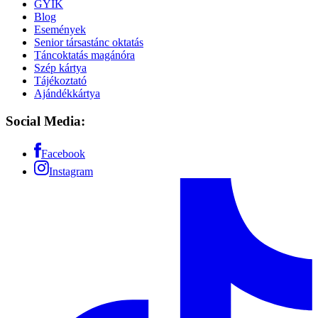
GYIK
Blog
Események
Senior társastánc oktatás
Táncoktatás magánóra
Szép kártya
Tájékoztató
Ajándékkártya
Social Media:
Facebook
Instagram