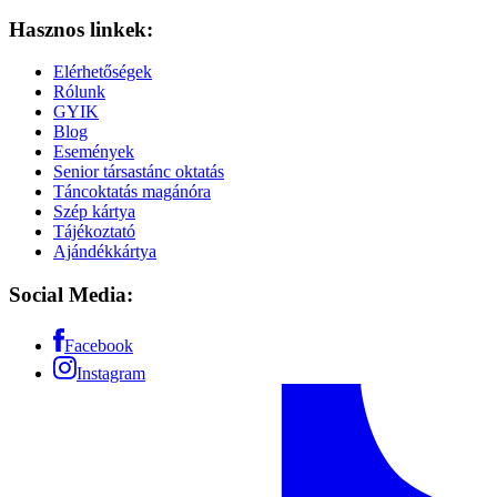
Hasznos linkek:
Elérhetőségek
Rólunk
GYIK
Blog
Események
Senior társastánc oktatás
Táncoktatás magánóra
Szép kártya
Tájékoztató
Ajándékkártya
Social Media:
Facebook
Instagram