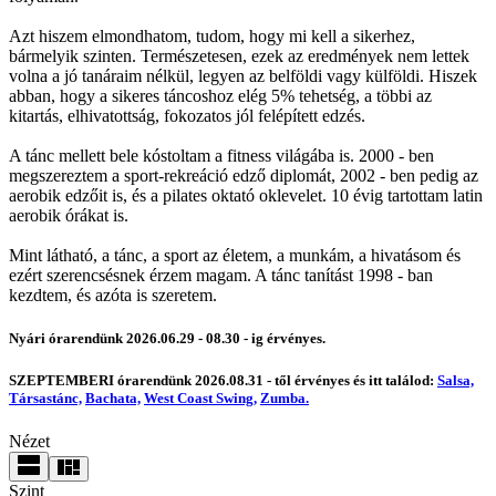
Azt hiszem elmondhatom, tudom, hogy mi kell a sikerhez,
bármelyik szinten. Természetesen, ezek az eredmények nem lettek
volna a jó tanáraim nélkül, legyen az belföldi vagy külföldi. Hiszek
abban, hogy a sikeres táncoshoz elég 5% tehetség, a többi az
kitartás, elhivatottság, fokozatos jól felépített edzés.
A tánc mellett bele kóstoltam a fitness világába is. 2000 - ben
megszereztem a sport-rekreáció edző diplomát, 2002 - ben pedig az
aerobik edzőit is, és a pilates oktató oklevelet. 10 évig tartottam latin
aerobik órákat is.
Mint látható, a tánc, a sport az életem, a munkám, a hivatásom és
ezért szerencsésnek érzem magam. A tánc tanítást 1998 - ban
kezdtem, és azóta is szeretem.
Nyári órarendünk 2026.06.29 - 08.30 - ig érvényes.
SZEPTEMBERI órarendünk 2026.08.31 - től érvényes és itt találod:
Salsa,
Társastánc,
Bachata,
West Coast Swing,
Zumba.
Nézet
Szint