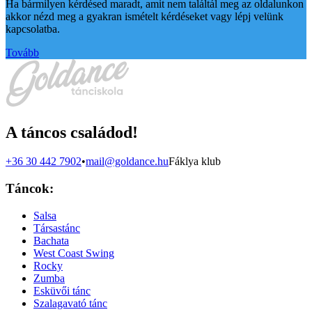
Ha bármilyen kérdésed maradt, amit nem találtál meg az oldalunkon
akkor nézd meg a gyakran ismételt kérdéseket vagy lépj velünk
kapcsolatba.
Tovább
A táncos családod!
+36 30 442 7902
•
mail@goldance.hu
Fáklya klub
Táncok:
Salsa
Társastánc
Bachata
West Coast Swing
Rocky
Zumba
Esküvői tánc
Szalagavató tánc