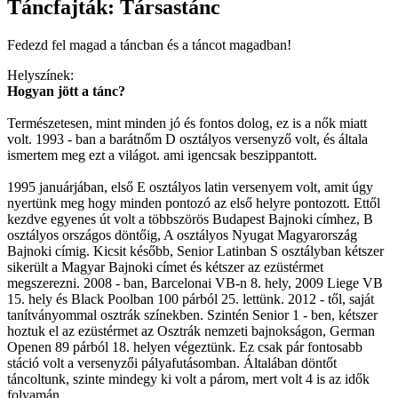
Táncfajták: Társastánc
Fedezd fel magad a táncban és a táncot magadban!
Helyszínek:
Hogyan jött a tánc?
Természetesen, mint minden jó és fontos dolog, ez is a nők miatt
volt. 1993 - ban a barátnőm D osztályos versenyző volt, és általa
ismertem meg ezt a világot. ami igencsak beszippantott.
1995 januárjában, első E osztályos latin versenyem volt, amit úgy
nyertünk meg hogy minden pontozó az első helyre pontozott. Ettől
kezdve egyenes út volt a többszörös Budapest Bajnoki címhez, B
osztályos országos döntőig, A osztályos Nyugat Magyarország
Bajnoki címig. Kicsit később, Senior Latinban S osztályban kétszer
sikerült a Magyar Bajnoki címet és kétszer az ezüstérmet
megszerezni. 2008 - ban, Barcelonai VB-n 8. hely, 2009 Liege VB
15. hely és Black Poolban 100 párból 25. lettünk. 2012 - től, saját
tanítványommal osztrák színekben. Szintén Senior 1 - ben, kétszer
hoztuk el az ezüstérmet az Osztrák nemzeti bajnokságon, German
Openen 89 párból 18. helyen végeztünk. Ez csak pár fontosabb
stáció volt a versenyzői pályafutásomban. Általában döntőt
táncoltunk, szinte mindegy ki volt a párom, mert volt 4 is az idők
folyamán.