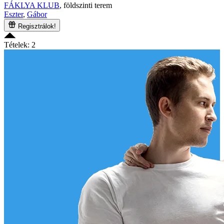
FÁKLYA KLUB
, földszinti terem
Eszter
,
Gábor
Regisztrálok!
Tételek: 2