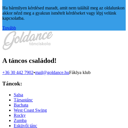
Ha bármilyen kérdésed maradt, amit nem találtál meg az oldalunkon
akkor nézd meg a gyakran ismételt kérdéseket vagy lépj velünk
kapcsolatba.
Tovább
A táncos családod!
+36 30 442 7902
•
mail@goldance.hu
Fáklya klub
Táncok:
Salsa
Társastánc
Bachata
West Coast Swing
Rocky
Zumba
Esküvői tánc