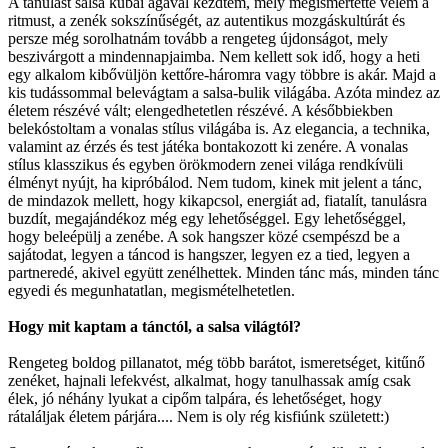
A tanulást salsa kubai ágával kezdtem, mely megismertette velem a
ritmust, a zenék sokszínűségét, az autentikus mozgáskultúrát és
persze még sorolhatnám tovább a rengeteg újdonságot, mely
beszivárgott a mindennapjaimba. Nem kellett sok idő, hogy a heti
egy alkalom kibővüljön kettőre-háromra vagy többre is akár. Majd a
kis tudássommal belevágtam a salsa-bulik világába. Azóta mindez az
életem részévé vált; elengedhetetlen részévé. A későbbiekben
belekóstoltam a vonalas stílus világába is. Az elegancia, a technika,
valamint az érzés és test játéka bontakozott ki zenére. A vonalas
stílus klasszikus és egyben örökmodern zenei világa rendkívüli
élményt nyújt, ha kipróbálod. Nem tudom, kinek mit jelent a tánc,
de mindazok mellett, hogy kikapcsol, energiát ad, fiatalít, tanulásra
buzdít, megajándékoz még egy lehetőséggel. Egy lehetőséggel,
hogy beleépülj a zenébe. A sok hangszer közé csempészd be a
sajátodat, legyen a táncod is hangszer, legyen ez a tied, legyen a
partneredé, akivel együtt zenélhettek. Minden tánc más, minden tánc
egyedi és megunhatatlan, megismételhetetlen.
Hogy mit kaptam a tánctól, a salsa világtól?
Rengeteg boldog pillanatot, még több barátot, ismeretséget, kitűnő
zenéket, hajnali lefekvést, alkalmat, hogy tanulhassak amíg csak
élek, jó néhány lyukat a cipőm talpára, és lehetőséget, hogy
rátaláljak életem párjára.... Nem is oly rég kisfiúnk született:)