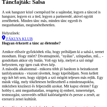
Táncfajták: Salsa
A sok hangszer közé csempészd be a sajátodat, legyen a táncod is
hangszer, legyen ez a tied, legyen a partneredé, akivel együtt
zenélhettek. Minden tánc más, minden tánc egyedi és
megunhatatlan, megismételhetetlen.
Helyszínek:
FÁKLYA KLUB
Hogyan érkezett a tánc az életembe?
Amikor először győzködtek róla, hogy próbáljam ki a salsá-t, nemet
mondtam. Hogy miért? Divatmajmoló, "nyálas", színpadias, mű... -
gondoltam akkor oly bután. Volt egy kép, melyet a szó mögé
helyeztem, egy igen csak téves kép.
A második alkalommal - mikorra több jó barátom is beiratkozott
tanfolyamokra - viszont rávettek, hogy kipróbáljam. Nem kellett
egy-két hét sem, hogy rájöjjek a szó mögött teljesen más rejlik. Egy
másik világ, mely tökéletesen beilleszthető a mindennapokba,
miközben kiszínezi és felpezsdíti azokat. Mit kapsz eleinte? Egy
hobby-t, ami megunhatatlan, rengeteg új embert, ismeretséget,
testmozgást, szenvedés nélkül kalóriaégetést és persze a zenét, az
ezerarcú zenei kultúrát.