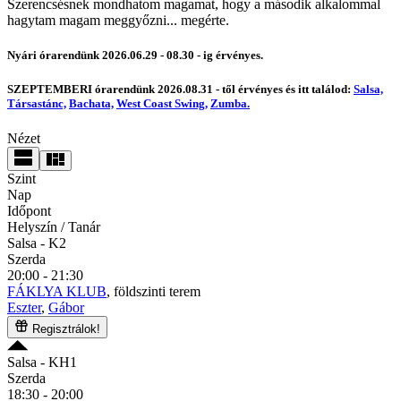
Szerencsésnek mondhatom magamat, hogy a második alkalommal
hagytam magam meggyőzni... megérte.
Nyári órarendünk 2026.06.29 - 08.30 - ig érvényes.
SZEPTEMBERI órarendünk 2026.08.31 - től érvényes és itt találod:
Salsa,
Társastánc,
Bachata,
West Coast Swing,
Zumba.
Nézet
Szint
Nap
Időpont
Helyszín / Tanár
Salsa
- K2
Szerda
20:00 - 21:30
FÁKLYA KLUB
, földszinti terem
Eszter
,
Gábor
Regisztrálok!
Salsa
- KH1
Szerda
18:30 - 20:00