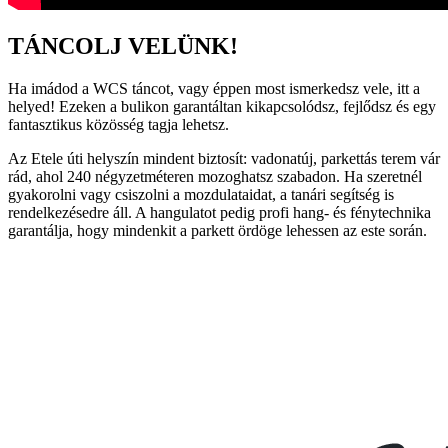
TÁNCOLJ VELÜNK!
Ha imádod a WCS táncot, vagy éppen most ismerkedsz vele, itt a
helyed! Ezeken a bulikon garantáltan kikapcsolódsz, fejlődsz és egy
fantasztikus közösség tagja lehetsz.
Az Etele úti helyszín mindent biztosít: vadonatúj, parkettás terem vár
rád, ahol 240 négyzetméteren mozoghatsz szabadon. Ha szeretnél
gyakorolni vagy csiszolni a mozdulataidat, a tanári segítség is
rendelkezésedre áll. A hangulatot pedig profi hang- és fénytechnika
garantálja, hogy mindenkit a parkett ördöge lehessen az este során.