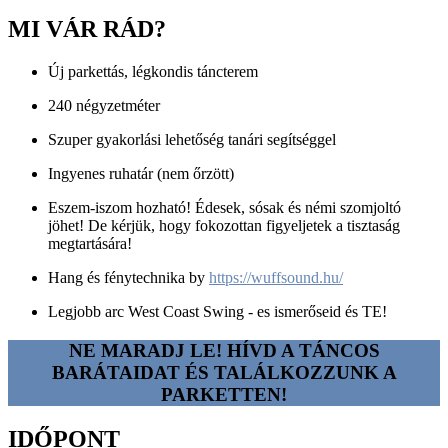
MI VÁR RÁD?
Új parkettás, légkondis táncterem
240 négyzetméter
Szuper gyakorlási lehetőség tanári segítséggel
Ingyenes ruhatár (nem őrzött)
Eszem-iszom hozható! Édesek, sósak és némi szomjoltó
jöhet! De kérjük, hogy fokozottan figyeljetek a tisztaság
megtartására!
Hang és fénytechnika by
https://wuffsound.hu/
Legjobb arc West Coast Swing - es ismerőseid és TE!
NE MARADJ LE! HÍVD A TÁNCOS
BARÁTAIDAT ÉS TALÁLKOZZUNK A
PARKETTEN!
IDŐPONT