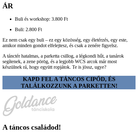
ÁR
Buli és workshop: 3.800 Ft
Buli: 2.800 Ft
Ez nem csak egy buli – ez egy közösség, egy életérzés, egy este,
amikor minden gondot elfelejtesz, és csak a zenére figyelsz.
A tánctér hatalmas, a parketta csillog, a légkondi hűt, a tanárok
segítenek, a zene pörög, és a legjobb WCS arcok már most
készülnek rá, hogy együtt ropjátok. Te is jössz, ugye?
KAPD FEL A TÁNCOS CIPŐD, ÉS
TALÁLKOZZUNK A PARKETTEN!
A táncos családod!