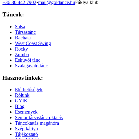
+36 30 442 7902
•
mail@goldance.hu
Fáklya klub
Táncok:
Salsa
Társastánc
Bachata
West Coast Swing
Rocky
Zumba
Esküvői tánc
Szalagavató tánc
Hasznos linkek:
Elérhetőségek
Rólunk
GYIK
Blog
Események
Senior társastánc oktatás
Táncoktatás magánóra
Szép kártya
Tájékoztató