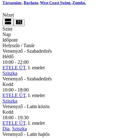
Társastánc,
Bachata,
West Coast Swing,
Zumba.
Nézet
Szint
Nap
Időpont
Helyszín / Tanár
Versenyző
- Szabadedzés
Hétfő
10:00 - 22:00
ETELE ÚT
, I. emelet
Sziszka
Versenyző
- Szabadedzés
Kedd
10:00 - 18:00
ETELE ÚT
, I. emelet
Sziszka
Versenyző
- Latin közös
Kedd
18:00 - 19:30
ETELE ÚT
, I. emelet
Dia
,
Sziszka
Versenyző
- Latin hajtós