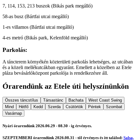
7, 114, 153, 213 buszok (Bikás park megálló)
58-as busz (Bártfai utcai megálló)
1-es villamos (Bártfai utcai megálló)
4-es metró (Bikás park, Kelenföld megálló)
Parkolás:
A táncterem környékén közterületi parkolás lehetséges, az utcában
és a közeli mellékutcákban egyaránt. Emellett a közelben az Etele
pláza bevásárlóközpont parkolója is rendelkezésre áll.
Órarendünk az Etele úti helyszínünkön
Összes táncstílus
Társastánc
Bachata
West Coast Swing
Mind
Hétfő
Kedd
Szerda
Csütörtök
Péntek
Szombat
Vasárnap
Nyári órarendünk 2026.06.29 - 08.30 - ig érvényes.
SZEPTEMBERI órarendünk 2026.08.31 - től érvényes és itt találod:
Salsa,