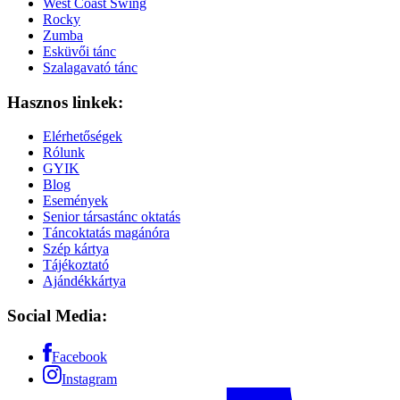
West Coast Swing
Rocky
Zumba
Esküvői tánc
Szalagavató tánc
Hasznos linkek:
Elérhetőségek
Rólunk
GYIK
Blog
Események
Senior társastánc oktatás
Táncoktatás magánóra
Szép kártya
Tájékoztató
Ajándékkártya
Social Media:
Facebook
Instagram