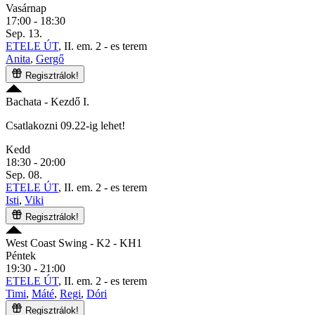
Vasárnap
17:00 - 18:30
Sep. 13.
ETELE ÚT
, II. em. 2 - es terem
Anita
,
Gergő
Regisztrálok!
Bachata
- Kezdő I.
Csatlakozni 09.22-ig lehet!
Kedd
18:30 - 20:00
Sep. 08.
ETELE ÚT
, II. em. 2 - es terem
Isti
,
Viki
Regisztrálok!
West Coast Swing
- K2 - KH1
Péntek
19:30 - 21:00
ETELE ÚT
, II. em. 2 - es terem
Timi
,
Máté
,
Regi
,
Dóri
Regisztrálok!