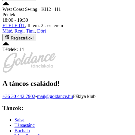
West Coast Swing
- KH2 - H1
Péntek
18:00 - 19:30
ETELE ÚT
, II. em. 2 - es terem
Máté
,
Regi
,
Timi
,
Dóri
Regisztrálok!
Tételek: 14
A táncos családod!
+36 30 442 7902
•
mail@goldance.hu
Fáklya klub
Táncok:
Salsa
Társastánc
Bachata