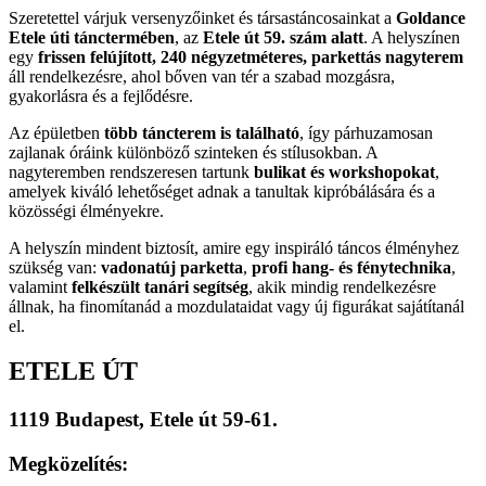
Szeretettel várjuk versenyzőinket és társastáncosainkat a
Goldance
Etele úti tánctermében
, az
Etele út 59. szám alatt
. A helyszínen
egy
frissen felújított, 240 négyzetméteres, parkettás nagyterem
áll rendelkezésre, ahol bőven van tér a szabad mozgásra,
gyakorlásra és a fejlődésre.
Az épületben
több táncterem is található
, így párhuzamosan
zajlanak óráink különböző szinteken és stílusokban. A
nagyteremben rendszeresen tartunk
bulikat és workshopokat
,
amelyek kiváló lehetőséget adnak a tanultak kipróbálására és a
közösségi élményekre.
A helyszín mindent biztosít, amire egy inspiráló táncos élményhez
szükség van:
vadonatúj parketta
,
profi hang- és fénytechnika
,
valamint
felkészült tanári segítség
, akik mindig rendelkezésre
állnak, ha finomítanád a mozdulataidat vagy új figurákat sajátítanál
el.
ETELE ÚT
1119 Budapest, Etele út 59-61.
Megközelítés: