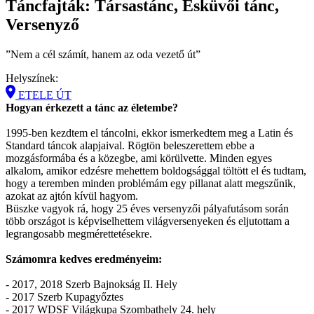
Táncfajták: Társastánc, Esküvői tánc,
Versenyző
”Nem a cél számít, hanem az oda vezető út”
Helyszínek:
ETELE ÚT
Hogyan érkezett a tánc az életembe?
1995-ben kezdtem el táncolni, ekkor ismerkedtem meg a Latin és
Standard táncok alapjaival. Rögtön beleszerettem ebbe a
mozgásformába és a közegbe, ami körülvette. Minden egyes
alkalom, amikor edzésre mehettem boldogsággal töltött el és tudtam,
hogy a teremben minden problémám egy pillanat alatt megszűnik,
azokat az ajtón kívül hagyom.
Büszke vagyok rá, hogy 25 éves versenyzői pályafutásom során
több országot is képviselhettem világversenyeken és eljutottam a
legrangosabb megmérettetésekre.
Számomra kedves eredményeim:
- 2017, 2018 Szerb Bajnokság II. Hely
- 2017 Szerb Kupagyőztes
- 2017 WDSF Világkupa Szombathely 24. hely