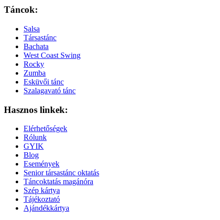
Táncok:
Salsa
Társastánc
Bachata
West Coast Swing
Rocky
Zumba
Esküvői tánc
Szalagavató tánc
Hasznos linkek:
Elérhetőségek
Rólunk
GYIK
Blog
Események
Senior társastánc oktatás
Táncoktatás magánóra
Szép kártya
Tájékoztató
Ajándékkártya