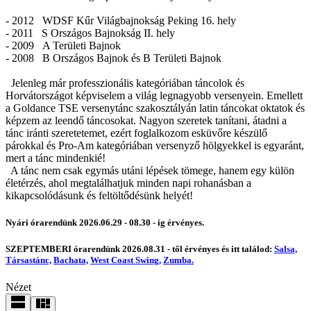
- 2012 WDSF Kűr Világbajnokság Peking 16. hely
- 2011 S Országos Bajnokság II. hely
- 2009 A Területi Bajnok
- 2008 B Országos Bajnok és B Területi Bajnok
Jelenleg már professzionális kategóriában táncolok és
Horvátországot képviselem a világ legnagyobb versenyein. Emellett
a Goldance TSE versenytánc szakosztályán latin táncokat oktatok és
képzem az leendő táncosokat. Nagyon szeretek tanítani, átadni a
tánc iránti szeretetemet, ezért foglalkozom esküvőre készülő
párokkal és Pro-Am kategóriában versenyző hölgyekkel is egyaránt,
mert a tánc mindenkié!
A tánc nem csak egymás utáni lépések tömege, hanem egy külön
életérzés, ahol megtalálhatjuk minden napi rohanásban a
kikapcsolódásunk és feltöltődésünk helyét!
Nyári órarendünk 2026.06.29 - 08.30 - ig érvényes.
SZEPTEMBERI órarendünk 2026.08.31 - től érvényes és itt találod:
Salsa,
Társastánc,
Bachata,
West Coast Swing,
Zumba.
Nézet