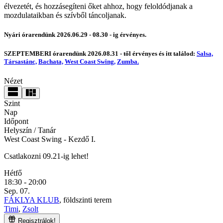
élvezetét, és hozzásegíteni őket ahhoz, hogy feloldódjanak a
mozdulataikban és szívből táncoljanak.
Nyári órarendünk 2026.06.29 - 08.30 - ig érvényes.
SZEPTEMBERI órarendünk 2026.08.31 - től érvényes és itt találod:
Salsa,
Társastánc,
Bachata,
West Coast Swing,
Zumba.
Nézet
Szint
Nap
Időpont
Helyszín / Tanár
West Coast Swing
- Kezdő I.
Csatlakozni 09.21-ig lehet!
Hétfő
18:30 - 20:00
Sep. 07.
FÁKLYA KLUB
, földszinti terem
Timi
,
Zsolt
Regisztrálok!