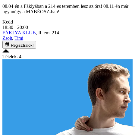
08.04-én a Fáklyában a 214-es teremben lesz az óra! 08.11-én már
ugyanúgy a MABÉOSZ-ban!
Kedd
18:30 - 20:00
FÁKLYA KLUB
, II. em. 214.
Zsolt
,
Timi
Regisztrálok!
Tételek: 4