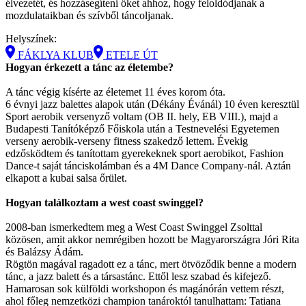
élvezetét, és hozzásegíteni őket ahhoz, hogy feloldódjanak a
mozdulataikban és szívből táncoljanak.
Helyszínek:
FÁKLYA KLUB
ETELE ÚT
Hogyan érkezett a tánc az életembe?
A tánc végig kísérte az életemet 11 éves korom óta.
6 évnyi jazz balettes alapok után (Dékány Évánál) 10 éven keresztül
Sport aerobik versenyző voltam (OB II. hely, EB VIII.), majd a
Budapesti Tanítóképző Főiskola után a Testnevelési Egyetemen
verseny aerobik-verseny fitness szakedző lettem. Évekig
edzősködtem és tanítottam gyerekeknek sport aerobikot, Fashion
Dance-t saját tánciskolámban és a 4M Dance Company-nál. Aztán
elkapott a kubai salsa őrület.
Hogyan találkoztam a west coast swinggel?
2008-ban ismerkedtem meg a West Coast Swinggel Zsolttal
közösen, amit akkor nemrégiben hozott be Magyarországra Jóri Rita
és Balázsy Ádám.
Rögtön magával ragadott ez a tánc, mert ötvöződik benne a modern
tánc, a jazz balett és a társastánc. Ettől lesz szabad és kifejező.
Hamarosan sok külföldi workshopon és magánórán vettem részt,
ahol főleg nemzetközi champion tanároktól tanulhattam: Tatiana