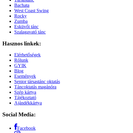
Bachata
West Coast Swing
Rocky
Zumba
Esküvői tánc
Szalagavató tánc
Hasznos linkek:
Elérhetőségek
Rólunk
GYIK
Blog
Események
Senior társastánc oktatás
Táncoktatás magánóra
Szép kártya
Tájékoztató
Ajándékkártya
Social Media:
Facebook