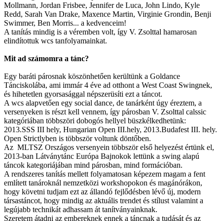
Mollmann, Jordan Frisbee, Jennifer de Luca, John Lindo, Kyle
Redd, Sarah Van Drake, Maxence Martin, Virginie Grondin, Benji
Swimmer, Ben Morris... a kedvenceim!
A tanítás mindig is a véremben volt, így V. Zsolttal hamarosan
elindítottuk wcs tanfolyamainkat.
Mit ad számomra a tánc?
Egy baráti párosnak köszönhetően kerültünk a Goldance
Tánciskolába, ami immár 4 éve ad otthont a West Coast Swingnek,
és hihetetlen gyorsasággal népszerüsíti ezt a táncot.
A wcs alapvetően egy social dance, de tanárként úgy éreztem, a
versenyeken is részt kell vennem, így párosban V. Zsolttal calssic
kategóriában többszöri dobogós hellyel büszkélkedhetünk:
2013.SSS III hely, Hungarian Open III.hely, 2013.Budafest III. hely.
Open Strictlyben is többször voltunk döntőben.
Az MLTSZ Országos versenyein többször első helyezést értünk el,
2013-ban Látványtánc Európa Bajnokok lettünk a swing alapú
táncok kategoriájában mind párosban, mind formációban.
A rendszeres tanítás mellett folyamatosan képezem magam a fent
említett tanároknál nemzetközi workshopokon és magánórákon,
hogy követni tudjam ezt az állandó fejlődésben lévő új, modern
társastáncot, hogy mindig az aktuális trendet és stílust valamint a
legújabb technikát adhassam át tanítványainknak.
Szeretem átadni az embereknek ennek a táncnak a tudását és az