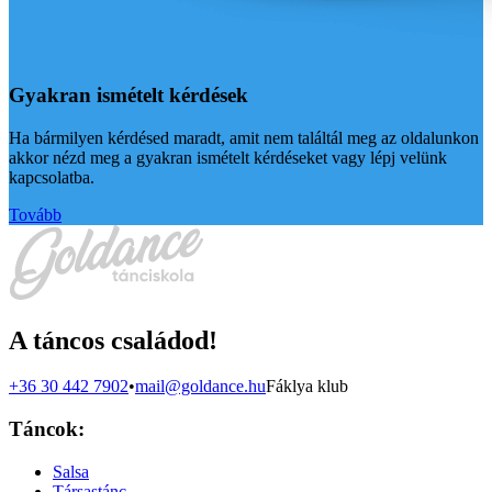
Gyakran ismételt kérdések
Ha bármilyen kérdésed maradt, amit nem találtál meg az oldalunkon
akkor nézd meg a gyakran ismételt kérdéseket vagy lépj velünk
kapcsolatba.
Tovább
A táncos családod!
+36 30 442 7902
•
mail@goldance.hu
Fáklya klub
Táncok:
Salsa
Társastánc