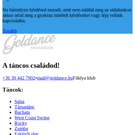
Ha bármilyen kérdésed maradt, amit nem találtál meg az oldalunkon
akkor nézd meg a gyakran ismételt kérdéseket vagy lépj velünk
kapcsolatba.
Tovább
A táncos családod!
+36 30 442 7902
•
mail@goldance.hu
Fáklya klub
Táncok:
Salsa
Társastánc
Bachata
West Coast Swing
Rocky
Zumba
Esküvői tánc