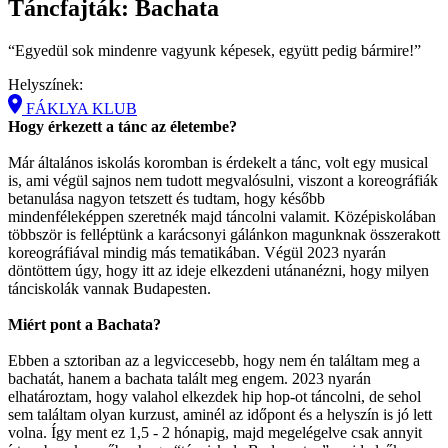
Táncfajták: Bachata
“Egyedül sok mindenre vagyunk képesek, együtt pedig bármire!”
Helyszínek:
FÁKLYA KLUB
Hogy érkezett a tánc az életembe?
Már általános iskolás koromban is érdekelt a tánc, volt egy musical
is, ami végül sajnos nem tudott megvalósulni, viszont a koreográfiák
betanulása nagyon tetszett és tudtam, hogy később
mindenféleképpen szeretnék majd táncolni valamit. Középiskolában
többször is felléptünk a karácsonyi gálánkon magunknak összerakott
koreográfiával mindig más tematikában. Végül 2023 nyarán
döntöttem úgy, hogy itt az ideje elkezdeni utánanézni, hogy milyen
tánciskolák vannak Budapesten.
Miért pont a Bachata?
Ebben a sztoriban az a legviccesebb, hogy nem én találtam meg a
bachatát, hanem a bachata talált meg engem. 2023 nyarán
elhatároztam, hogy valahol elkezdek hip hop-ot táncolni, de sehol
sem találtam olyan kurzust, aminél az időpont és a helyszín is jó lett
volna. Így ment ez 1,5 - 2 hónapig, majd megelégelve csak annyit