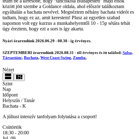
írtam be a keresőbe, hogy “tánciskola Budapesten” majd elsők
között jött szembe a Goldance oldala, ahol először találkoztam
egyáltalán a bachata nevével. Megnéztem néhány bachata videót es
tudtam, hogy ez az, amit kerestem! Plusz az egyetlen szabad
napomon volt egy kurzus a munkahelyemtől 10 - 15p sétára tehát
úgy éreztem, hogy ezt a sors is így akarta.
Nyári órarendünk 2026.06.29 - 08.30 - ig érvényes.
SZEPTEMBERI órarendünk 2026.08.31 - től érvényes és itt találod:
Salsa,
Társastánc,
Bachata,
West Coast Swing,
Zumba.
Nézet
Szint
Nap
Időpont
Helyszín / Tanár
Bachata
- K
A júliusi intenzív tanfolyam folytatása a csoport!
Csütörtök
18:30 - 20:00
Jul. 09.