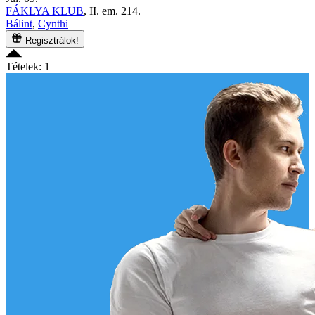
FÁKLYA KLUB
, II. em. 214.
Bálint
,
Cynthi
Regisztrálok!
Tételek: 1