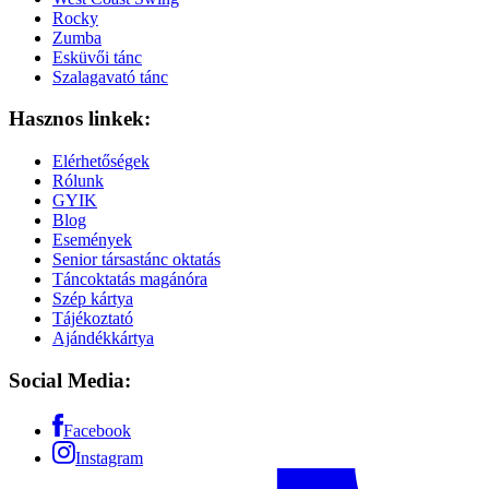
Rocky
Zumba
Esküvői tánc
Szalagavató tánc
Hasznos linkek:
Elérhetőségek
Rólunk
GYIK
Blog
Események
Senior társastánc oktatás
Táncoktatás magánóra
Szép kártya
Tájékoztató
Ajándékkártya
Social Media:
Facebook
Instagram