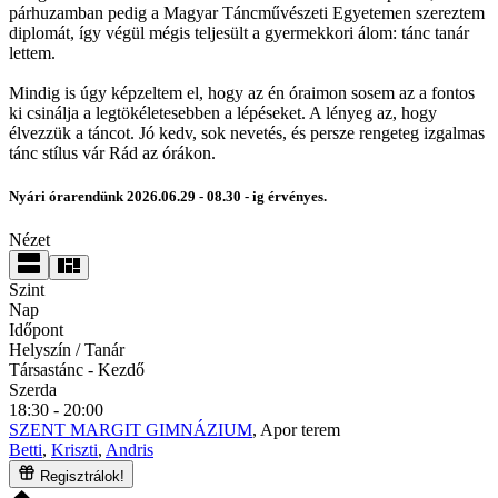
párhuzamban pedig a Magyar Táncművészeti Egyetemen szereztem
diplomát, így végül mégis teljesült a gyermekkori álom: tánc tanár
lettem.
Mindig is úgy képzeltem el, hogy az én óraimon sosem az a fontos
ki csinálja a legtökéletesebben a lépéseket. A lényeg az, hogy
élvezzük a táncot. Jó kedv, sok nevetés, és persze rengeteg izgalmas
tánc stílus vár Rád az órákon.
Nyári órarendünk 2026.06.29 - 08.30 - ig érvényes.
Nézet
Szint
Nap
Időpont
Helyszín / Tanár
Társastánc
- Kezdő
Szerda
18:30 - 20:00
SZENT MARGIT GIMNÁZIUM
, Apor terem
Betti
,
Kriszti
,
Andris
Regisztrálok!