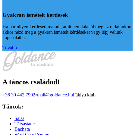
Gyakran ismételt kérdések
Ha bármilyen kérdésed maradt, amit nem találtál meg az oldalunkon
akkor nézd meg a gyakran ismételt kérdéseket vagy lépj velünk
kapcsolatba.
Tovább
A táncos családod!
+36 30 442 7902
•
mail@goldance.hu
Fáklya klub
Táncok:
Salsa
Társastánc
Bachata
West Coast Swing