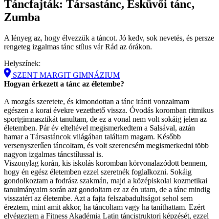
Táncfajták: Társastánc, Esküvői tánc,
Zumba
A lényeg az, hogy élvezzük a táncot. Jó kedv, sok nevetés, és persze
rengeteg izgalmas tánc stílus vár Rád az órákon.
Helyszínek:
SZENT MARGIT GIMNÁZIUM
Hogyan érkezett a tánc az életembe?
A mozgás szeretete, és kimondottan a tánc iránti vonzalmam
egészen a korai évekre vezethető vissza. Óvodás koromban ritmikus
sportgimnasztikát tanultam, de ez a vonal nem volt sokáig jelen az
életemben. Pár év elteltével megismerkedtem a Salsával, aztán
hamar a Társastáncok világában találtam magam. Később
versenyszerűen táncoltam, és volt szerencsém megismerkedni több
nagyon izgalmas táncstílussal is.
Viszonylag korán, kis iskolás koromban körvonalazódott bennem,
hogy én egész életemben ezzel szeretnék foglalkozni. Sokáig
gondolkoztam a fodrász szakmán, majd a középiskolai kozmetikai
tanulmányaim során azt gondoltam ez az én utam, de a tánc mindig
visszatért az életembe. Azt a fajta felszabadultságot sehol sem
éreztem, mint amit akkor, ha táncoltam vagy ha taníthattam. Ezért
elvégeztem a Fitness Akadémia Latin táncistruktori képzését, ezzel