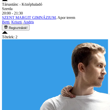
Társastánc
- Középhaladó
Szerda
20:00 - 21:30
SZENT MARGIT GIMNÁZIUM
, Apor terem
Betti
,
Kriszti
,
Andris
Regisztrálok!
Tételek: 2