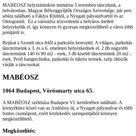
MABEOSZ helyszínünkön immáron 5 teremben táncolunk, a
belvárosban.
Magyar Bélyeggyűjtők Országos Szövetsége, pár perc
sétára található a Fáklya Klubtól, a Nyugati pályaudvartól és az
Oktogontól. Ez a városrész közvetlenül a belváros mellett
helyezkedik el, így könnyen és gyorsan megközelíthető a város több
pontjáról is.
Bejárat a Szondi utca felől a parkolón keresztül. A világos, parkettás
tánctermeink a 3. és a 6. emeleten helyezkednek el.
2 db nagyobb
tánctermünk 140 és 80 m2 - esek, 3 db kisebb tánctermünk 20 m2 -
esek. Profi hangtechnika, parkettás és tükrös termek, szép öltözők
várják a táncosokat.
MABÉOSZ
1064 Budapest, Vörösmarty utca 65.
A MABÉOSZ székháza Budapest VI. kerületében található. A
környékhez közel van az Andrássy út, a Nyugati pályaudvar és több
fontos csomópont, ezért közlekedés szempontjából könnyen
megközelíthető.
Megközelítés: