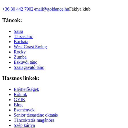
+36 30 442 7902
•
mail@goldance.hu
Fáklya klub
Táncok:
Salsa
Társastánc
Bachata
West Coast Swing
Rocky
Zumba
Esküvői tánc
Szalagavató tánc
Hasznos linkek:
Elérhetőségek
Rólunk
GYIK
Blog
Események
Senior társastánc oktatás
Táncoktatás magánóra
Szép kártya