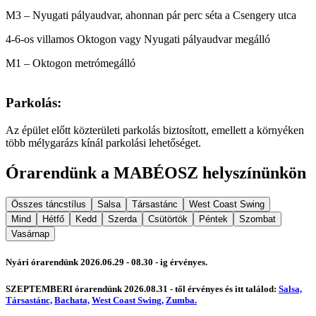
M3 – Nyugati pályaudvar, ahonnan pár perc séta a Csengery utca
4-6-os villamos Oktogon vagy Nyugati pályaudvar megálló
M1 – Oktogon metrómegálló
Parkolás:
Az épület előtt közterületi parkolás biztosított, emellett a környéken
több mélygarázs kínál parkolási lehetőséget.
Órarendünk a MABÉOSZ helyszínünkön
Összes táncstílus
Salsa
Társastánc
West Coast Swing
Mind
Hétfő
Kedd
Szerda
Csütörtök
Péntek
Szombat
Vasárnap
Nyári órarendünk 2026.06.29 - 08.30 - ig érvényes.
SZEPTEMBERI órarendünk 2026.08.31 - től érvényes és itt találod:
Salsa,
Társastánc,
Bachata,
West Coast Swing,
Zumba.