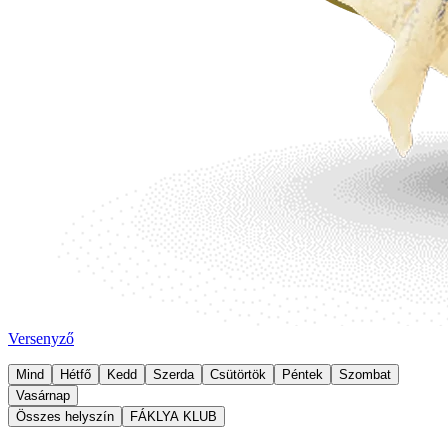
Versenyző
Mind
Hétfő
Kedd
Szerda
Csütörtök
Péntek
Szombat
Vasárnap
Összes helyszín
FÁKLYA KLUB