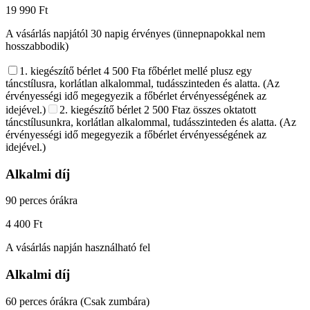
19 990 Ft
A vásárlás napjától 30 napig érvényes (ünnepnapokkal nem
hosszabbodik)
1. kiegészítő bérlet
4 500 Ft
a főbérlet mellé plusz egy
táncstílusra, korlátlan alkalommal, tudásszinteden és alatta. (Az
érvényességi idő megegyezik a főbérlet érvényességének az
idejével.)
2. kiegészítő bérlet
2 500 Ft
az összes oktatott
táncstílusunkra, korlátlan alkalommal, tudásszinteden és alatta. (Az
érvényességi idő megegyezik a főbérlet érvényességének az
idejével.)
Alkalmi díj
90 perces órákra
4 400 Ft
A vásárlás napján használható fel
Alkalmi díj
60 perces órákra (Csak zumbára)