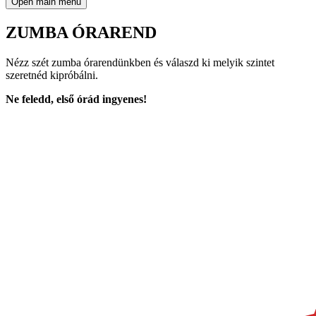
Open main menu
ZUMBA ÓRAREND
Nézz szét zumba órarendünkben és válaszd ki melyik szintet
szeretnéd kipróbálni.
Ne feledd, első órád ingyenes!