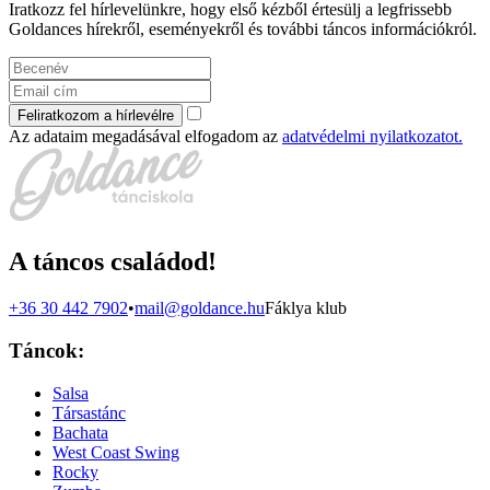
Iratkozz fel hírlevelünkre, hogy első kézből értesülj a legfrissebb
Goldances hírekről, eseményekről és további táncos információkról.
Feliratkozom a hírlevélre
Az adataim megadásával elfogadom az
adatvédelmi nyilatkozatot.
A táncos családod!
+36 30 442 7902
•
mail@goldance.hu
Fáklya klub
Táncok:
Salsa
Társastánc
Bachata
West Coast Swing
Rocky