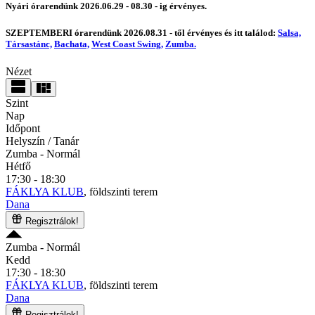
Nyári órarendünk 2026.06.29 - 08.30 - ig érvényes.
SZEPTEMBERI órarendünk 2026.08.31 - től érvényes és itt találod:
Salsa,
Társastánc,
Bachata,
West Coast Swing,
Zumba.
Nézet
Szint
Nap
Időpont
Helyszín / Tanár
Zumba
- Normál
Hétfő
17:30 - 18:30
FÁKLYA KLUB
, földszinti terem
Dana
Regisztrálok!
Zumba
- Normál
Kedd
17:30 - 18:30
FÁKLYA KLUB
, földszinti terem
Dana
Regisztrálok!