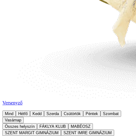
Versenyző
Mind
Hétfő
Kedd
Szerda
Csütörtök
Péntek
Szombat
Vasárnap
Összes helyszín
FÁKLYA KLUB
MABÉOSZ
SZENT MARGIT GIMNÁZIUM
SZENT IMRE GIMNÁZIUM