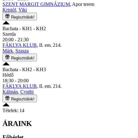
SZENT MARGIT GIMNÁZIUM
, Apor terem
Kristóf
,
Viki
Regisztrálok!
Bachata
- KH1 - KH2
Szerda
20:00 - 21:30
FÁKLYA KLUB
, II. em. 214.
Márk
,
Szasza
Regisztrálok!
Bachata
- KH2 - KH3
Hétfő
18:30 - 20:00
FÁKLYA KLUB
, II. em. 214.
Kálmán
,
Cynthi
Regisztrálok!
Tételek: 14
ÁRAINK
Főbérlet