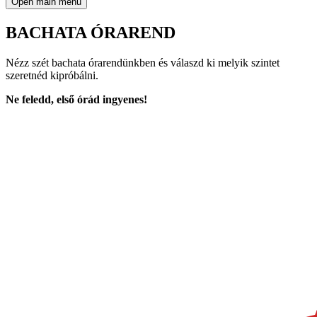
Open main menu
BACHATA ÓRAREND
Nézz szét bachata órarendünkben és válaszd ki melyik szintet
szeretnéd kipróbálni.
Ne feledd, első órád ingyenes!