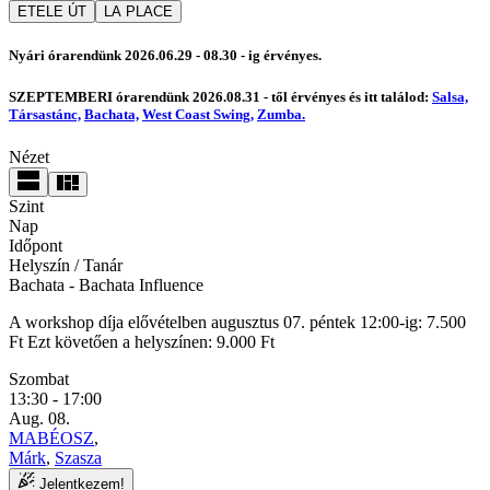
ETELE ÚT
LA PLACE
Nyári órarendünk 2026.06.29 - 08.30 - ig érvényes.
SZEPTEMBERI órarendünk 2026.08.31 - től érvényes és itt találod:
Salsa,
Társastánc,
Bachata,
West Coast Swing,
Zumba.
Nézet
Szint
Nap
Időpont
Helyszín / Tanár
Bachata
- Bachata Influence
A workshop díja elővételben augusztus 07. péntek 12:00-ig: 7.500
Ft Ezt követően a helyszínen: 9.000 Ft
Szombat
13:30 - 17:00
Aug. 08.
MABÉOSZ
,
Márk
,
Szasza
Jelentkezem!