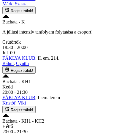
Márk
,
Szasza
Regisztrálok!
Bachata
- K
A júliusi intenzív tanfolyam folytatása a csoport!
Csütörtök
18:30 - 20:00
Jul. 09.
FÁKLYA KLUB
, II. em. 214.
Bálint
,
Cynthi
Regisztrálok!
Bachata
- KH1
Kedd
20:00 - 21:30
FÁKLYA KLUB
, I .em. terem
Kristóf
,
Viki
Regisztrálok!
Bachata
- KH1 - KH2
Hétfő
20:00 - 21:30