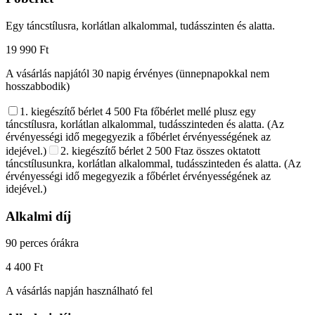
Egy táncstílusra, korlátlan alkalommal, tudásszinten és alatta.
19 990 Ft
A vásárlás napjától 30 napig érvényes (ünnepnapokkal nem
hosszabbodik)
1. kiegészítő bérlet
4 500 Ft
a főbérlet mellé plusz egy
táncstílusra, korlátlan alkalommal, tudásszinteden és alatta. (Az
érvényességi idő megegyezik a főbérlet érvényességének az
idejével.)
2. kiegészítő bérlet
2 500 Ft
az összes oktatott
táncstílusunkra, korlátlan alkalommal, tudásszinteden és alatta. (Az
érvényességi idő megegyezik a főbérlet érvényességének az
idejével.)
Alkalmi díj
90 perces órákra
4 400 Ft
A vásárlás napján használható fel